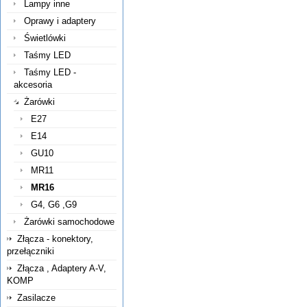
Lampy inne
Oprawy i adaptery
Świetlówki
Taśmy LED
Taśmy LED -
akcesoria
Żarówki
E27
E14
GU10
MR11
MR16
G4, G6 ,G9
Żarówki samochodowe
Złącza - konektory,
przełączniki
Złącza , Adaptery A-V,
KOMP
Zasilacze