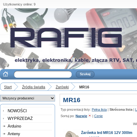
Użytkownicy online: 9
Start
Źródła światła
Żarówki
MR16
MR16
Typ prezentacji listy:
Pełna lista
|
Skrócona lista
|
L
NOWOŚCI
Sortuj po:
Nazwie
|
Cenie
WYPRZEDAŻ
Wi
Arduino
Żarówka led MR16 12V 300lm
Anteny