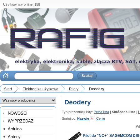
Użytkownicy online: 158
Start
Elektronika użytkowa
Piloty
Deodery
Deodery
Typ prezentacji listy:
Pełna lista
|
Skrócona lista
|
L
NOWOŚCI
Sortuj po:
Nazwie
|
Cenie
WYPRZEDAŻ
Wi
Arduino
Pilot do "NC+" SAGEMCOM DSI
Anteny