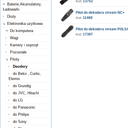
13752
Kod:
Baterie,Akumulatory,
Ładowarki
Pilot do dekodera stream NC+
Druty
11468
Kod:
Elektronika użytkowa
Pilot do dekodera stream POL
Do komputera
17387
Kod:
Wagi
Kamery i osprzęt
Pozostałe
Piloty
Deodery
do Beko , Curtis,
Elemis
do Grundig
do JVC, Hitachi
do LG
do Panasonic
do Philips
do Sony