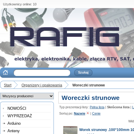
Użytkownicy online: 10
Start
Organizery i opakowania
Woreczki strunowe
Woreczki strunowe
Typ prezentacji listy:
Pełna lista
|
Skrócona lista
|
L
NOWOŚCI
Sortuj po:
Nazwie
|
Cenie
WYPRZEDAŻ
Wid
Arduino
Worek strunowy .100*100mm 10
Anteny