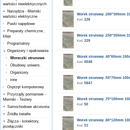
wartości nieelektrycznych
Narzędzia - Mierniki
Worek strunowy .200*300mm 10
wartości elektryczne
228
Kod:
Paski napędowe
Preparaty chemiczne ,
Worek strunowy .250*350mm 10
kleje
229
Kod:
Programatory
Organizery i opakowania
Worek strunowy .40*60mm 100s
Woreczki strunowe
0048
Kod:
Obudowy uniwers.
Organizery
Worek strunowy .50*70mm 100s
inne
5847
Kod:
Osprzęt komputerowy
Przyrządy pomiarowe -
Worek strunowy .70*100mm 100
Mierniki - Testery
50
Kod:
Samochodowe akcesoria
Źródła światła
Worek strunowy .80*120mm 100
Złącza - konektory,
51
Kod:
przełączniki