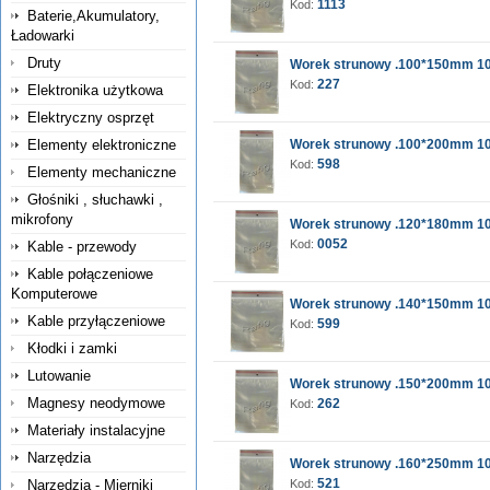
1113
Kod:
Baterie,Akumulatory,
Ładowarki
Druty
Worek strunowy .100*150mm 10
227
Kod:
Elektronika użytkowa
Elektryczny osprzęt
Elementy elektroniczne
Worek strunowy .100*200mm 10
598
Kod:
Elementy mechaniczne
Głośniki , słuchawki ,
mikrofony
Worek strunowy .120*180mm 10
0052
Kod:
Kable - przewody
Kable połączeniowe
Komputerowe
Worek strunowy .140*150mm 10
Kable przyłączeniowe
599
Kod:
Kłodki i zamki
Lutowanie
Worek strunowy .150*200mm 10
Magnesy neodymowe
262
Kod:
Materiały instalacyjne
Narzędzia
Worek strunowy .160*250mm 10
521
Narzędzia - Mierniki
Kod: