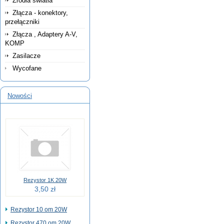
Źródła światła
Złącza - konektory,
przełączniki
Złącza , Adaptery A-V,
KOMP
Zasilacze
Wycofane
Nowości
Rezystor 1K 20W
3,50 zł
Rezystor 10 om 20W
Rezystor 470 om 20W