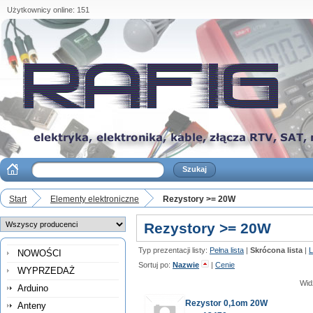
Użytkownicy online: 151
Start
Elementy elektroniczne
Rezystory >= 20W
Rezystory >= 20W
Typ prezentacji listy:
Pełna lista
|
Skrócona lista
|
L
NOWOŚCI
Sortuj po:
Nazwie
|
Cenie
WYPRZEDAŻ
Wid
Arduino
Rezystor 0,1om 20W
Anteny