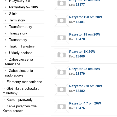
Rezystor 12 om 20W
Rezystory 5W
13477
Kod:
Rezystory >= 20W
Silniki
Rezystor 150 om 20W
Termistory
13481
Kod:
Transformatory
Tranzystory
Rezystor 18 om 20W
13478
Kod:
Transoptory
Triaki , Tyrystory
Rezystor 1K 20W
Układy scalone
13469
Kod:
Zabezpieczenia
termiczne
Rezystor 22 om 20W
Zabezpieczenia
13479
Kod:
nadprądowe
Elementy mechaniczne
Rezystor 220 om 20W
Głośniki , słuchawki ,
13482
Kod:
mikrofony
Kable - przewody
Rezystor 4,7 om 20W
Kable połączeniowe
13476
Kod:
Komputerowe