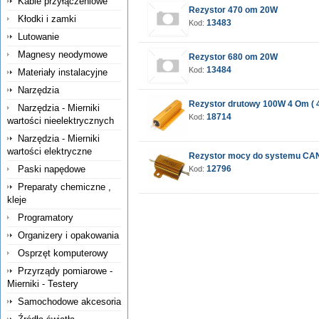
Kable przyłączeniowe
Rezystor 470 om 20W
Kłodki i zamki
13483
Kod:
Lutowanie
Magnesy neodymowe
Rezystor 680 om 20W
13484
Kod:
Materiały instalacyjne
Narzędzia
Rezystor drutowy 100W 4 Om (
Narzędzia - Mierniki
18714
Kod:
wartości nieelektrycznych
Narzędzia - Mierniki
wartości elektryczne
Rezystor mocy do systemu CA
Paski napędowe
12796
Kod:
Preparaty chemiczne ,
kleje
Programatory
Organizery i opakowania
Osprzęt komputerowy
Przyrządy pomiarowe -
Mierniki - Testery
Samochodowe akcesoria