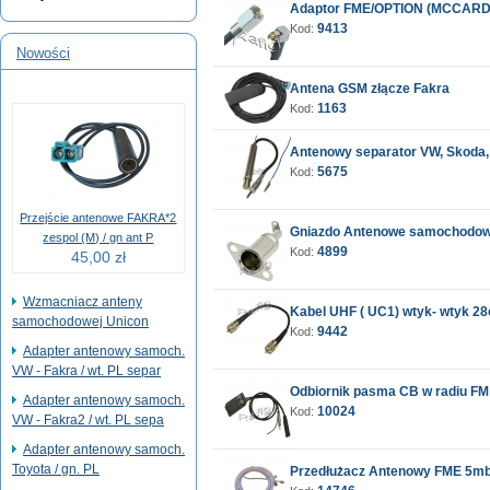
Adaptor FME/OPTION (MCCARD
9413
Kod:
Nowości
Antena GSM złącze Fakra
1163
Kod:
Antenowy separator VW, Skoda
5675
Kod:
Przejście antenowe FAKRA*2
Gniazdo Antenowe samochodow
zespol (M) / gn ant P
4899
Kod:
45,00 zł
Wzmacniacz anteny
Kabel UHF ( UC1) wtyk- wtyk 28
samochodowej Unicon
9442
Kod:
Adapter antenowy samoch.
VW - Fakra / wt. PL separ
Odbiornik pasma CB w radiu FM
Adapter antenowy samoch.
10024
Kod:
VW - Fakra2 / wt. PL sepa
Adapter antenowy samoch.
Toyota / gn. PL
Przedłużacz Antenowy FME 5m