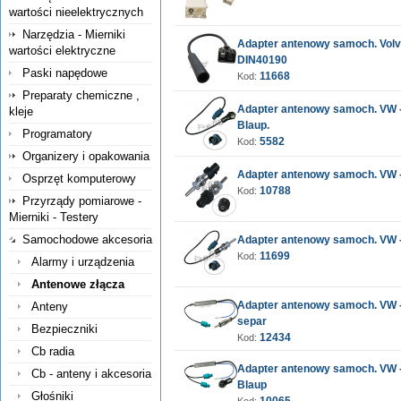
wartości nieelektrycznych
Narzędzia - Mierniki
Adapter antenowy samoch. Volvo
wartości elektryczne
DIN40190
Paski napędowe
11668
Kod:
Preparaty chemiczne ,
Adapter antenowy samoch. VW - 
kleje
Blaup.
Programatory
5582
Kod:
Organizery i opakowania
Adapter antenowy samoch. VW - 
Osprzęt komputerowy
10788
Kod:
Przyrządy pomiarowe -
Mierniki - Testery
Samochodowe akcesoria
Adapter antenowy samoch. VW - 
11699
Kod:
Alarmy i urządzenia
Antenowe złącza
Adapter antenowy samoch. VW - 
Anteny
separ
Bezpieczniki
12434
Kod:
Cb radia
Adapter antenowy samoch. VW - 
Cb - anteny i akcesoria
Blaup
Głośniki