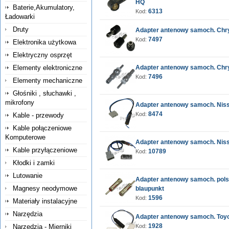
HQ
Baterie,Akumulatory,
6313
Kod:
Ładowarki
Druty
Adapter antenowy samoch. Chrys
7497
Kod:
Elektronika użytkowa
Elektryczny osprzęt
Elementy elektroniczne
Adapter antenowy samoch. Chrys
7496
Kod:
Elementy mechaniczne
Głośniki , słuchawki ,
mikrofony
Adapter antenowy samoch. Nissa
8474
Kod:
Kable - przewody
Kable połączeniowe
Komputerowe
Adapter antenowy samoch. Nissa
Kable przyłączeniowe
10789
Kod:
Kłodki i zamki
Lutowanie
Adapter antenowy samoch. polsk
Magnesy neodymowe
blaupunkt
1596
Kod:
Materiały instalacyjne
Narzędzia
Adapter antenowy samoch. Toyot
1928
Narzędzia - Mierniki
Kod: