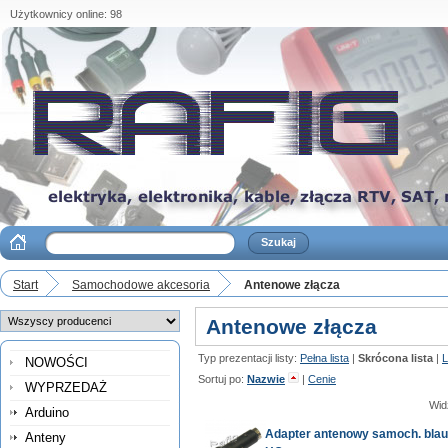
Użytkownicy online: 98
Start
Samochodowe akcesoria
Antenowe złącza
Antenowe złącza
Typ prezentacji listy:
Pełna lista
|
Skrócona lista
|
L
NOWOŚCI
Sortuj po:
Nazwie
|
Cenie
WYPRZEDAŻ
Wid
Arduino
Adapter antenowy samoch. blau
Anteny