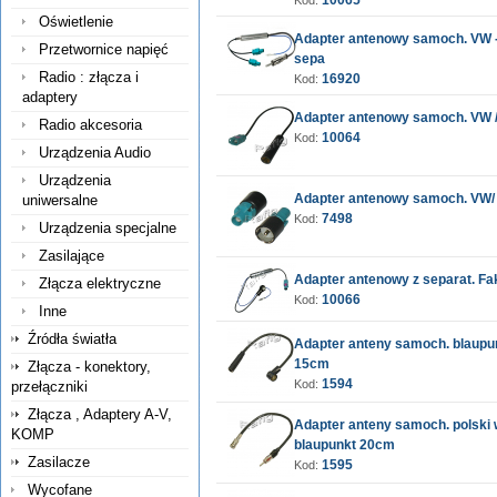
10065
Kod:
Oświetlenie
Adapter antenowy samoch. VW - 
Przetwornice napięć
sepa
Radio : złącza i
16920
Kod:
adaptery
Adapter antenowy samoch. VW / 
Radio akcesoria
10064
Kod:
Urządzenia Audio
Urządzenia
Adapter antenowy samoch. VW/ 
uniwersalne
7498
Kod:
Urządzenia specjalne
Zasilające
Adapter antenowy z separat. Fakr
Złącza elektryczne
10066
Kod:
Inne
Źródła światła
Adapter anteny samoch. blaupun
15cm
Złącza - konektory,
1594
Kod:
przełączniki
Złącza , Adaptery A-V,
Adapter anteny samoch. polski w
KOMP
blaupunkt 20cm
Zasilacze
1595
Kod:
Wycofane