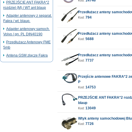
14746
Kod:
PRZEJŚCIE ANT FAKRA*2
rozdziel (M) / WT ant blaup
Przedłużacz anteny samochodo
Adapter antenowy z separat.
794
Kod:
Fakra / wt. blaup.
Adapter antenowy samoch.
Przedłużacz anteny samochodo
Volvo / gn. PL DIN40190
5688
Kod:
Przedłużacz Antenowy FME
5mb
Przedłużacz anteny samochodo
Antena GSM złącze Fakra
7737
Kod:
Przejście antenowe FAKRA*2 zes
P
14753
Kod:
PRZEJŚCIE ANT FAKRA*2 rozdzie
blaup
13049
Kod:
Wtyk anteny samochodowej Blu
7726
Kod: