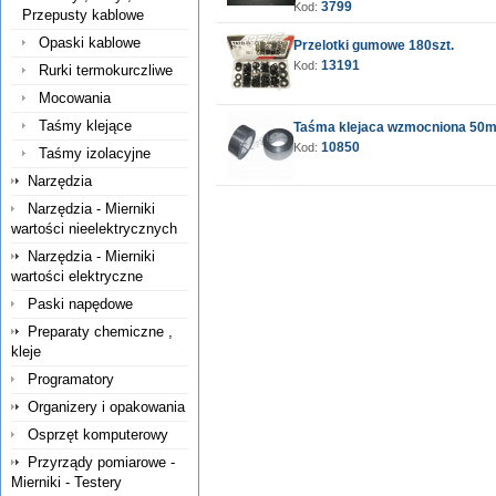
3799
Kod:
Przepusty kablowe
Opaski kablowe
Przelotki gumowe 180szt.
13191
Kod:
Rurki termokurczliwe
Mocowania
Taśmy klejące
Taśma klejaca wzmocniona 5
10850
Kod:
Taśmy izolacyjne
Narzędzia
Narzędzia - Mierniki
wartości nieelektrycznych
Narzędzia - Mierniki
wartości elektryczne
Paski napędowe
Preparaty chemiczne ,
kleje
Programatory
Organizery i opakowania
Osprzęt komputerowy
Przyrządy pomiarowe -
Mierniki - Testery