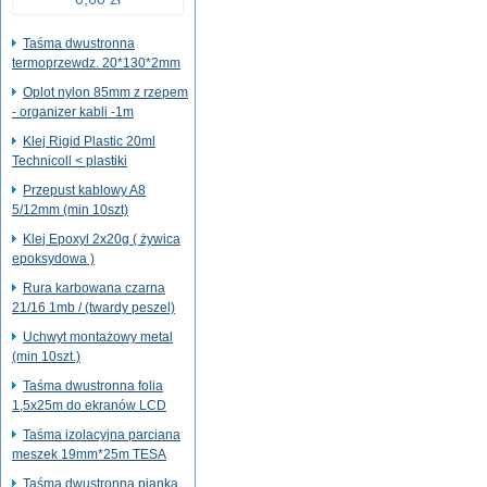
Taśma dwustronna
termoprzewdz. 20*130*2mm
Oplot nylon 85mm z rzepem
- organizer kabli -1m
Klej Rigid Plastic 20ml
Technicoll < plastiki
Przepust kablowy A8
5/12mm (min 10szt)
Klej Epoxyl 2x20g ( żywica
epoksydowa )
Rura karbowana czarna
21/16 1mb / (twardy peszel)
Uchwyt montażowy metal
(min 10szt.)
Taśma dwustronna folia
1,5x25m do ekranów LCD
Taśma izolacyjna parciana
meszek 19mm*25m TESA
Taśma dwustronna pianka