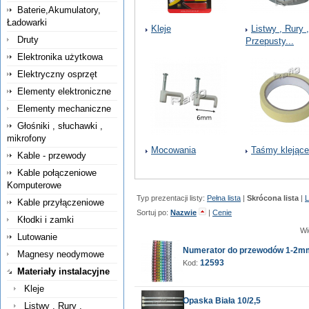
Baterie,Akumulatory,
Ładowarki
Kleje
Listwy , Rury ,
Druty
Przepusty...
Elektronika użytkowa
Elektryczny osprzęt
Elementy elektroniczne
Elementy mechaniczne
Głośniki , słuchawki ,
mikrofony
Mocowania
Taśmy klejące
Kable - przewody
Kable połączeniowe
Komputerowe
Typ prezentacji listy:
Pełna lista
|
Skrócona lista
|
L
Kable przyłączeniowe
Sortuj po:
Nazwie
|
Cenie
Kłodki i zamki
Wi
Lutowanie
Numerator do przewodów 1-2mm
Magnesy neodymowe
12593
Kod:
Materiały instalacyjne
Kleje
Opaska Biała 10/2,5
Listwy , Rury ,