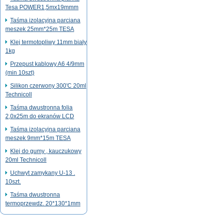
Tesa POWER1,5mx19mmm
Taśma izolacyjna parciana
meszek 25mm*25m TESA
Klej termotopliwy 11mm biały
1kg
Przepust kablowy A6 4/9mm
(min 10szt)
Silikon czerwony 300'C 20ml
Technicoll
Taśma dwustronna folia
2,0x25m do ekranów LCD
Taśma izolacyjna parciana
meszek 9mm*15m TESA
Klej do gumy , kauczukowy
20ml Technicoll
Uchwyt zamykany U-13 .
10szt.
Taśma dwustronna
termoprzewdz. 20*130*1mm