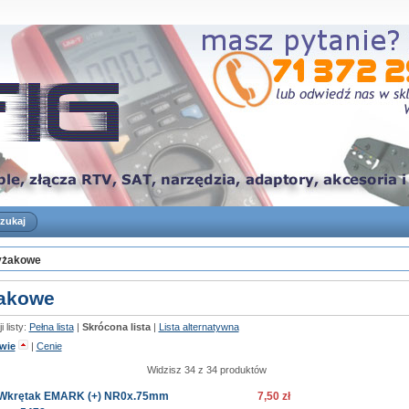
yżakowe
akowe
 listy:
Pełna lista
|
Skrócona lista
|
Lista alternatywna
wie
|
Cenie
Widzisz 34 z 34 produktów
Wkrętak EMARK (+) NR0x.75mm
7,50 zł