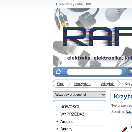
Użytkownicy online: 100
Start
Narzędzia
Wkrętaki
Krz
Krzyż
Typ prezentacji
NOWOŚCI
Sortuj po:
Naz
WYPRZEDAŻ
Arduino
Anteny