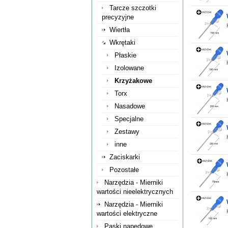
Tarcze szczotki
precyzyjne
Wiertła
Wkrętaki
Płaskie
Izolowane
Krzyżakowe
Torx
Nasadowe
Specjalne
Zestawy
inne
Zaciskarki
Pozostałe
Narzędzia - Mierniki
wartości nieelektrycznych
Narzędzia - Mierniki
wartości elektryczne
Paski napędowe