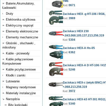
FME
Baterie,Akumulatory,
0671
Kod:
Ładowarki
Druty
Zaciskacz HEX -g HT-106 / RG6
3969
Kod:
Elektronika użytkowa
Elektryczny osprzęt
Elementy elektroniczne
Zaciskacz HEX 230
<.043.068.105.137.213.256.319
Elementy mechaniczne
5304
Kod:
Głośniki , słuchawki ,
mikrofony
Zaciskacz HEX-A Hs-05
6362
Kod:
Kable - przewody
Kable połączeniowe
Komputerowe
Zaciskacz HEX-A D HT-106 / H
Kable przyłączeniowe
5246
Kod:
Kłodki i zamki
Lutowanie
Zaciskacz HEX-c (wtyki BNC) H
<.068.213.256.319
Magnesy neodymowe
3972
Kod:
Materiały instalacyjne
Narzędzia
Zaciskacz HEX-k5 HT-301 RG11
5340
Kod:
Bity końcówki