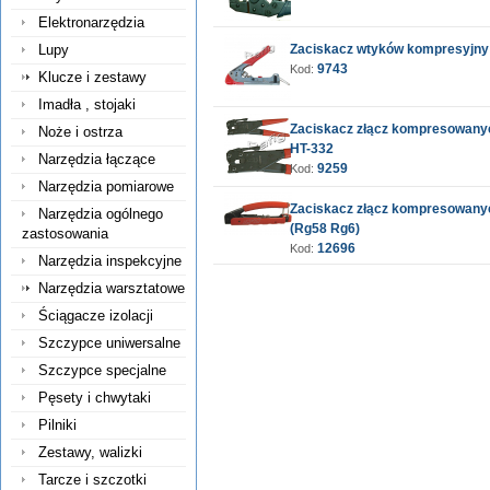
Elektronarzędzia
Lupy
Zaciskacz wtyków kompresyjny
9743
Kod:
Klucze i zestawy
Imadła , stojaki
Zaciskacz złącz kompresowanyc
Noże i ostrza
HT-332
Narzędzia łączące
9259
Kod:
Narzędzia pomiarowe
Zaciskacz złącz kompresowany
Narzędzia ogólnego
(Rg58 Rg6)
zastosowania
12696
Kod:
Narzędzia inspekcyjne
Narzędzia warsztatowe
Ściągacze izolacji
Szczypce uniwersalne
Szczypce specjalne
Pęsety i chwytaki
Pilniki
Zestawy, walizki
Tarcze i szczotki