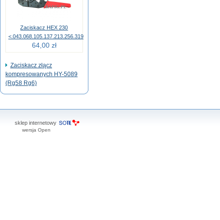
Zaciskacz HEX 230
<.043.068.105.137.213.256.319
64,00 zł
Zaciskacz złącz
kompresowanych HY-5089
(Rg58 Rg6)
sklep internetowy
wersja Open