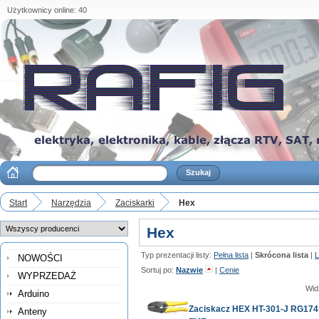
Użytkownicy online: 40
Start
Narzędzia
Zaciskarki
Hex
Hex
Typ prezentacji listy:
Pełna lista
|
Skrócona lista
|
L
NOWOŚCI
Sortuj po:
Nazwie
|
Cenie
WYPRZEDAŻ
Wid
Arduino
Zaciskacz HEX HT-301-J RG174
Anteny