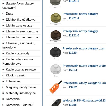
11221-3
Kod:
Baterie,Akumulatory,
Ładowarki
Druty
Przełącznik nożny okrągły
11221-4
Kod:
Elektronika użytkowa
Elektryczny osprzęt
Elementy elektroniczne
Przełącznik nożny okrągły
11221-5
Kod:
Elementy mechaniczne
Głośniki , słuchawki ,
mikrofony
Przełącznik nożny okrągły czar
11220
Kod:
Kable - przewody
Kable połączeniowe
Komputerowe
Przełącznik nożny okrągły sreb
Kable przyłączeniowe
15393
Kod:
Kłodki i zamki
Lutowanie
Przełącznik windy, wciągarki C
Magnesy neodymowe
13782
Kod:
Materiały instalacyjne
Narzędzia
Wyłącznik KK-01 na przewód 23
Narzędzia - Mierniki
11255
Kod: