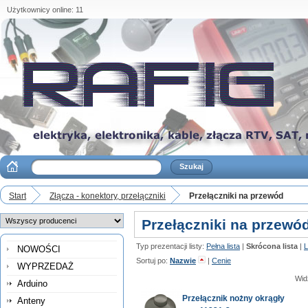
Użytkownicy online: 11
Start
Złącza - konektory, przełączniki
Przełączniki na przewód
Przełączniki na przewó
Typ prezentacji listy:
Pełna lista
|
Skrócona lista
|
L
NOWOŚCI
Sortuj po:
Nazwie
|
Cenie
WYPRZEDAŻ
Wid
Arduino
Przełącznik nożny okrągły
Anteny