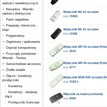
wartości nieelektrycznych
Narzędzia - Mierniki
Wyłącznik WL-01 na kabel
wartości elektryczne
15906
Kod:
Paski napędowe
Preparaty chemiczne ,
Wyłącznik WL-01 na kabel
kleje
11088
Kod:
Programatory
Organizery i opakowania
Wyłącznik WP-20 na kabel (Pols
Osprzęt komputerowy
2016
Kod:
Przyrządy pomiarowe -
Mierniki - Testery
Wyłącznik WP-40 na kabel (Pols
Samochodowe akcesoria
4777
Kod:
Źródła światła
Złącza - konektory,
Wyłącznik WSR-940 na kabel (Po
przełączniki
3328-1
Kod:
Konektory
Konektory - obudowy
Włącznik na kabel przelotowy
złącz
6969
Kod:
Przełączniki krańcowe