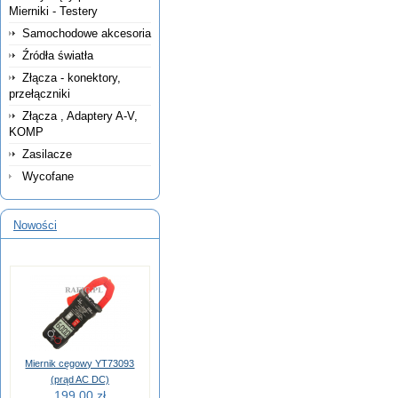
Mierniki - Testery
Samochodowe akcesoria
Źródła światła
Złącza - konektory,
przełączniki
Złącza , Adaptery A-V,
KOMP
Zasilacze
Wycofane
Nowości
Miernik cęgowy YT73093
(prąd AC DC)
199,00 zł