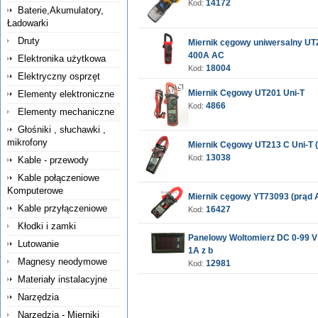
14172
Kod:
Baterie,Akumulatory,
Ładowarki
Druty
Miernik cęgowy uniwersalny U
400A AC
Elektronika użytkowa
18004
Kod:
Elektryczny osprzęt
Miernik Cęgowy UT201 Uni-T
Elementy elektroniczne
4866
Kod:
Elementy mechaniczne
Głośniki , słuchawki ,
mikrofony
Miernik Cęgowy UT213 C Uni-T (
13038
Kod:
Kable - przewody
Kable połączeniowe
Komputerowe
Miernik cęgowy YT73093 (prąd
Kable przyłączeniowe
16427
Kod:
Kłodki i zamki
Panelowy Woltomierz DC 0-99 
Lutowanie
1A z b
Magnesy neodymowe
12981
Kod:
Materiały instalacyjne
Narzędzia
Narzędzia - Mierniki