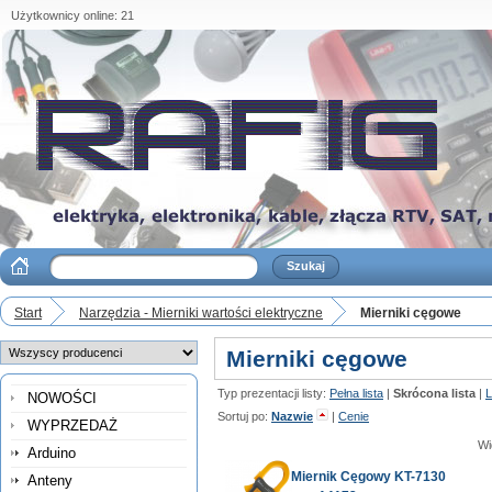
Użytkownicy online: 21
Start
Narzędzia - Mierniki wartości elektryczne
Mierniki cęgowe
Mierniki cęgowe
Typ prezentacji listy:
Pełna lista
|
Skrócona lista
|
L
NOWOŚCI
Sortuj po:
Nazwie
|
Cenie
WYPRZEDAŻ
Wi
Arduino
Miernik Cęgowy KT-7130
Anteny