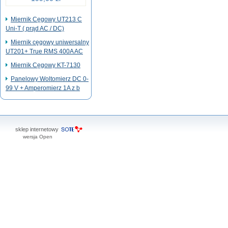
Miernik Cęgowy UT213 C
Uni-T ( prąd AC / DC)
Miernik cęgowy uniwersalny
UT201+ True RMS 400A AC
Miernik Cęgowy KT-7130
Panelowy Woltomierz DC 0-
99 V + Amperomierz 1A z b
sklep internetowy
wersja Open