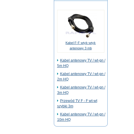
Kabel F-F wtyk-wtyk
antenowy 3 mb
Kabel antenowy TV / wt-gn /
5m HQ
Kabel antenowy TV / wt-gn /
2m HQ
Kabel antenowy TV / wt-gn /
3m HQ
Przewód TV F - F wt-wt
szybki 3m
Kabel antenowy TV / wt-gn /
10m HQ