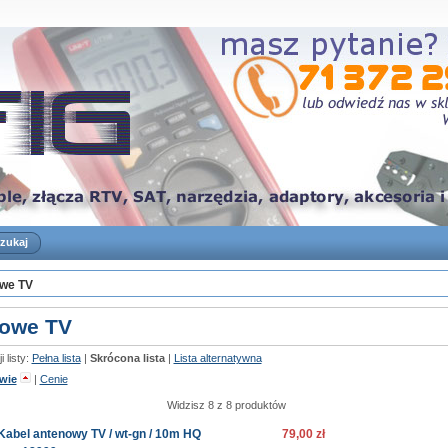
we TV
owe TV
 listy:
Pełna lista
|
Skrócona lista
|
Lista alternatywna
wie
|
Cenie
Widzisz 8 z 8 produktów
Kabel antenowy TV / wt-gn / 10m HQ
79,00 zł