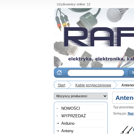
Użytkownicy online: 12
Start
Kable przyłączeniowe
Anteno
Anten
Typ prezentacji
NOWOŚCI
Sortuj po:
Naz
WYPRZEDAŻ
Arduino
Anteny