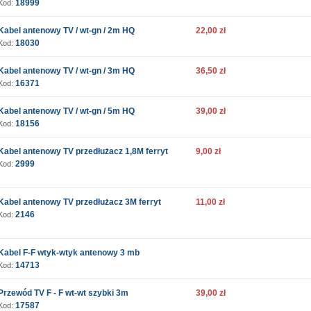
18999
Kod:
Kabel antenowy TV / wt-gn / 2m HQ
22,00 zł
18030
Kod:
Kabel antenowy TV / wt-gn / 3m HQ
36,50 zł
16371
Kod:
Kabel antenowy TV / wt-gn / 5m HQ
39,00 zł
18156
Kod:
Kabel antenowy TV przedłużacz 1,8M ferryt
9,00 zł
2999
Kod:
Kabel antenowy TV przedłużacz 3M ferryt
11,00 zł
2146
Kod:
Kabel F-F wtyk-wtyk antenowy 3 mb
14713
Kod:
Przewód TV F - F wt-wt szybki 3m
39,00 zł
17587
Kod: