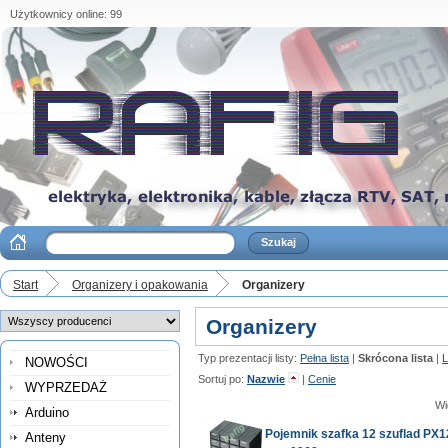
Użytkownicy online: 99
Start
Organizery i opakowania
Organizery
Organizery
Typ prezentacji listy:
Pełna lista
|
Skrócona lista
|
L
NOWOŚCI
Sortuj po:
Nazwie
|
Cenie
WYPRZEDAŻ
Wi
Arduino
Pojemnik szafka 12 szuflad PX1
Anteny