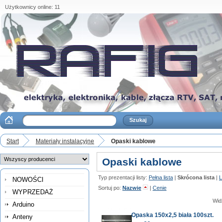
Użytkownicy online: 11
Start
Materiały instalacyjne
Opaski kablowe
Opaski kablowe
Typ prezentacji listy:
Pełna lista
|
Skrócona lista
|
L
NOWOŚCI
Sortuj po:
Nazwie
|
Cenie
WYPRZEDAŻ
Wid
Arduino
Opaska 150x2,5 biała 100szt.
Anteny