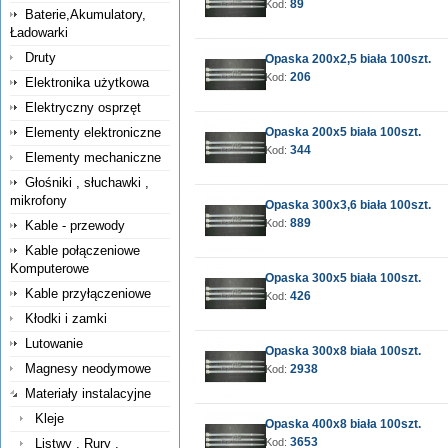
89
Kod:
Baterie,Akumulatory,
Ładowarki
Druty
Opaska 200x2,5 biała 100szt.
206
Kod:
Elektronika użytkowa
Elektryczny osprzęt
Elementy elektroniczne
Opaska 200x5 biała 100szt.
344
Kod:
Elementy mechaniczne
Głośniki , słuchawki ,
mikrofony
Opaska 300x3,6 biała 100szt.
889
Kod:
Kable - przewody
Kable połączeniowe
Komputerowe
Opaska 300x5 biała 100szt.
Kable przyłączeniowe
426
Kod:
Kłodki i zamki
Lutowanie
Opaska 300x8 biała 100szt.
Magnesy neodymowe
2938
Kod:
Materiały instalacyjne
Kleje
Opaska 400x8 biała 100szt.
3653
Listwy , Rury ,
Kod: