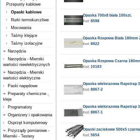
Przepusty kablowe
Opaski kablowe
Opaska 700x8 biała 100szt.
Rurki termokurczliwe
8598
Kod:
Mocowania
Taśmy klejące
Opaska Rzepowa Biała 180mm 2
Taśmy izolacyjne
8922
Kod:
Narzędzia
Narzędzia - Mierniki
Opaska Rzepowa Czarna 180mm
wartości nieelektrycznych
10183
Kod:
Narzędzia - Mierniki
wartości elektryczne
Opaska wielorazowa Rapstrap 3
Paski napędowe
8867-2
Kod:
Preparaty chemiczne ,
kleje
Opaska wielorazowa Rapstrap 3
Programatory
8867-1
Kod:
Organizery i opakowania
Osprzęt komputerowy
Opaski zaciskowe 500x5 czarna
Przyrządy pomiarowe -
5654
Kod:
Mierniki - Testery