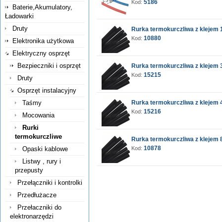
5186
Kod:
Baterie,Akumulatory,
Ładowarki
Druty
Rurka termokurczliwa z klejem 
10880
Kod:
Elektronika użytkowa
Elektryczny osprzęt
Bezpieczniki i osprzęt
Rurka termokurczliwa z klejem 3
15215
Kod:
Druty
Osprzęt instalacyjny
Taśmy
Rurka termokurczliwa z klejem 4
15216
Kod:
Mocowania
Rurki
termokurczliwe
Rurka termokurczliwa z klejem 8
10878
Opaski kablowe
Kod:
Listwy , rury i
przepusty
Przełączniki i kontrolki
Przedłużacze
Przełaczniki do
elektronarzędzi