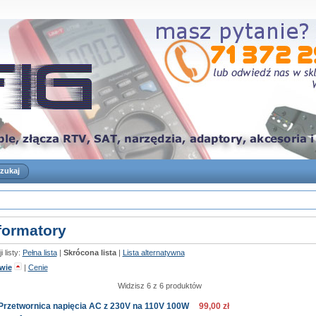
formatory
 listy:
Pełna lista
|
Skrócona lista
|
Lista alternatywna
wie
|
Cenie
Widzisz 6 z 6 produktów
Przetwornica napięcia AC z 230V na 110V 100W
99,00 zł