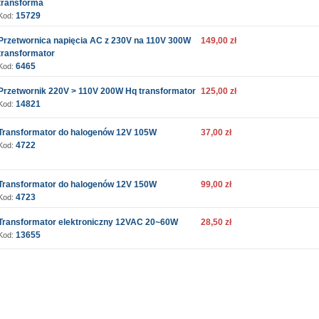
transforma
15729
Kod:
Przetwornica napięcia AC z 230V na 110V 300W
149,00 zł
transformator
6465
Kod:
Przetwornik 220V > 110V 200W Hq transformator
125,00 zł
14821
Kod:
Transformator do halogenów 12V 105W
37,00 zł
4722
Kod:
Transformator do halogenów 12V 150W
99,00 zł
4723
Kod:
Transformator elektroniczny 12VAC 20~60W
28,50 zł
13655
Kod: