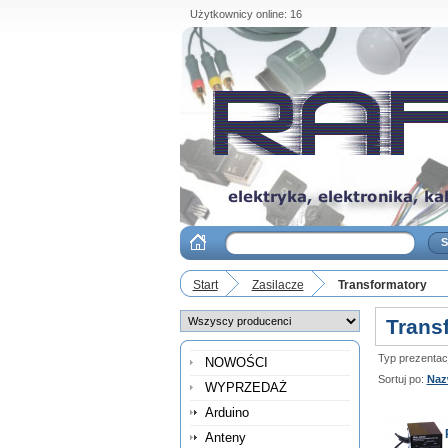
Użytkownicy online: 16
Start
Zasilacze
Transformatory
Trans
Typ prezentacji
NOWOŚCI
Sortuj po:
Naz
WYPRZEDAŻ
Arduino
Anteny