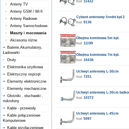
11422
Kod:
Anteny TV
Anteny GSM / Wi-fi
Cybant antenowy średni kpl 2
Anteny Radiowe
9136
Kod:
Anteny Samochodowe
Maszty i mocowania
Obejma kominowa 5m kpl.
Akcesoria różne
11199
Kod:
Baterie,Akumulatory,
Ładowarki
Obejma kominowa 7m kpl.
Druty
16436
Kod:
Elektronika użytkowa
Uchwyt antenowy L-30cm
Elektryczny osprzęt
7251
Kod:
Elementy elektroniczne
Elementy mechaniczne
Uchwyt antenowy L-30cm balk
Głośniki , słuchawki ,
10372
Kod:
mikrofony
Kable - przewody
Uchwyt antenowy L-45cm
Kable połączeniowe
5097
Kod:
Komputerowe
Kable przyłączeniowe