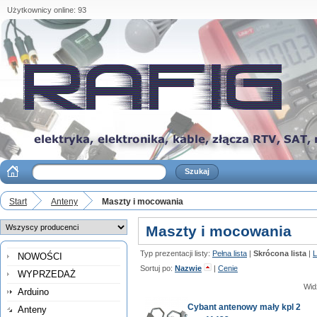
Użytkownicy online: 93
Start
Anteny
Maszty i mocowania
Maszty i mocowania
Typ prezentacji listy:
Pełna lista
|
Skrócona lista
|
L
NOWOŚCI
Sortuj po:
Nazwie
|
Cenie
WYPRZEDAŻ
Wid
Arduino
Cybant antenowy mały kpl 2
Anteny