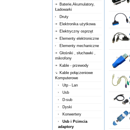
Baterie,Akumulatory,
Ładowarki
Druty
Elektronika użytkowa
Elektryczny osprzęt
Elementy elektroniczne
Elementy mechaniczne
Głośniki , słuchawki ,
mikrofony
Kable - przewody
Kable połączeniowe
Komputerowe
Utp - Lan
Usb
D-sub
Dyski
Konwertery
Usb i Pcimcia
adaptory