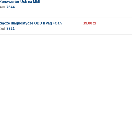
Konwwerter Usb na Midi
7644
Kod:
Złącze diagnostycze OBD II Vag +Can
39,00 zł
8821
Kod: