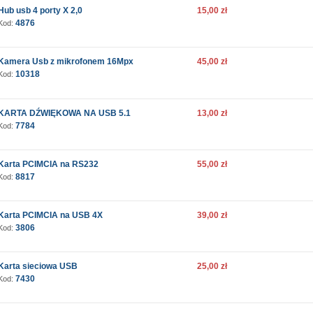
Hub usb 4 porty X 2,0
15,00 zł
4876
Kod:
Kamera Usb z mikrofonem 16Mpx
45,00 zł
10318
Kod:
KARTA DŹWIĘKOWA NA USB 5.1
13,00 zł
7784
Kod:
Karta PCIMCIA na RS232
55,00 zł
8817
Kod:
Karta PCIMCIA na USB 4X
39,00 zł
3806
Kod:
Karta sieciowa USB
25,00 zł
7430
Kod: