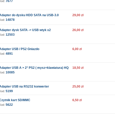
7677
Kod:
Adapter do dysku HDD SATA na USB-3.0
29,00 zł
14878
Kod:
Adapter dysk SATA -> USB wtyk x2
26,00 zł
12503
Kod:
Adapter USB / PS2 Gniazdo
6,00 zł
4891
Kod:
Adapter USB A > 2* PS2 ( mysz+klawiatura) HQ
18,50 zł
10085
Kod:
Adapter USB na RS232 konwerter
25,00 zł
5199
Kod:
Czytnik kart SD/MMC
6,50 zł
5622
Kod: