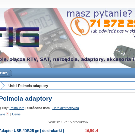
Usb i Pcimcia adaptory
 Pcimcia adaptory
 listy:
Pełna lista
|
Skrócona lista
|
Lista alternatywna
wie
|
Cenie
Widzisz 15 z 15 produktów
Adapter USB / DB25 gn [ do drukarki ]
16,50 zł