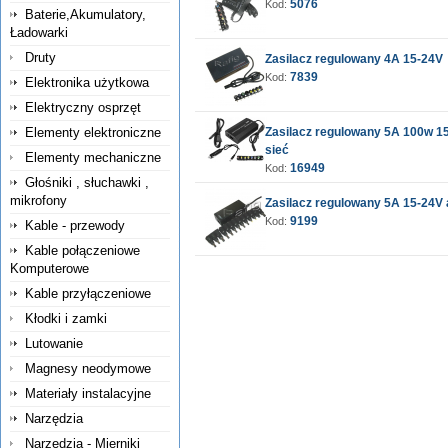
5076
Kod:
Baterie,Akumulatory,
Ładowarki
Druty
Zasilacz regulowany 4A 15-24V
7839
Kod:
Elektronika użytkowa
Elektryczny osprzęt
Elementy elektroniczne
Zasilacz regulowany 5A 100w 
sieć
Elementy mechaniczne
16949
Kod:
Głośniki , słuchawki ,
mikrofony
Zasilacz regulowany 5A 15-24V
9199
Kod:
Kable - przewody
Kable połączeniowe
Komputerowe
Kable przyłączeniowe
Kłodki i zamki
Lutowanie
Magnesy neodymowe
Materiały instalacyjne
Narzędzia
Narzędzia - Mierniki