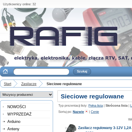
Użytkownicy online: 32
Start
Zasilacze
Sieciowe regulowane
Sieciowe regulowane
Typ prezentacji listy:
Pełna lista
|
Skrócona lista
|
L
NOWOŚCI
Sortuj po:
Nazwie
|
Cenie
WYPRZEDAŻ
Wi
Arduino
Zasilacz regulowany 3-12V 1,2A
Anteny