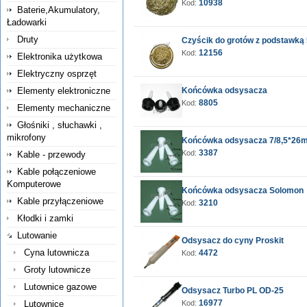
10938
Kod:
Baterie,Akumulatory,
Ładowarki
Druty
Czyścik do grotów z podstawk
12156
Kod:
Elektronika użytkowa
Elektryczny osprzęt
Elementy elektroniczne
Końcówka odsysacza
8805
Kod:
Elementy mechaniczne
Głośniki , słuchawki ,
mikrofony
Końcówka odsysacza 7/8,5*26
3387
Kod:
Kable - przewody
Kable połączeniowe
Komputerowe
Końcówka odsysacza Solomon
Kable przyłączeniowe
3210
Kod:
Kłodki i zamki
Lutowanie
Odsysacz do cyny Proskit
Cyna lutownicza
4472
Kod:
Groty lutownicze
Lutownice gazowe
Odsysacz Turbo PL OD-25
16977
Lutownice
Kod: