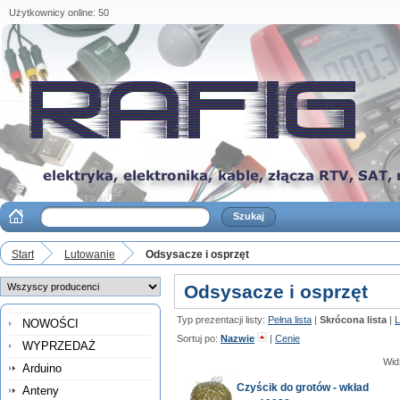
Użytkownicy online: 50
Start
Lutowanie
Odsysacze i osprzęt
Odsysacze i osprzęt
Typ prezentacji listy:
Pełna lista
|
Skrócona lista
|
L
NOWOŚCI
Sortuj po:
Nazwie
|
Cenie
WYPRZEDAŻ
Wid
Arduino
Czyścik do grotów - wkład
Anteny