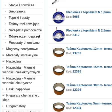
Stacje lutownicze
Srebrzanka
Plecionka z topnikiem N 1,0mm
5068
Kod:
Topniki i pasty
Taśmy rozlutowujące
Narzędzia pomocnicze
Plecionka z topnikiem N 2,5mm
2312
Kod:
Odsysacze i osprzęt
Preparaty chemiczne
Magnesy neodymowe
Taśma Kaptonowa 12mm- term
13762
Kod:
Materiały instalacyjne
Narzędzia
Taśma Kaptonowa 15mm- term
Narzędzia - Mierniki
12395
Kod:
wartości nieelektrycznych
Narzędzia - Mierniki
wartości elektryczne
Taśma Kaptonowa 30mm- term
Paski napędowe
12396
Kod:
Preparaty chemiczne ,
kleje
Taśma Kaptonowa 5mm- termo
Programatory
12394
Kod: