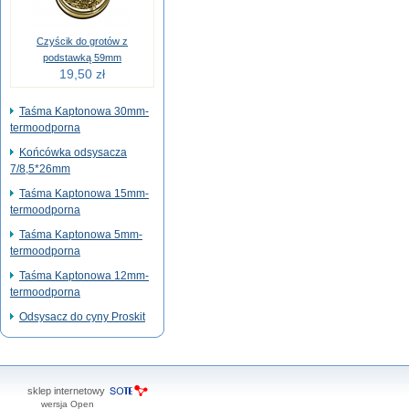
Czyścik do grotów z
podstawką 59mm
19,50 zł
Taśma Kaptonowa 30mm-
termoodporna
Końcówka odsysacza
7/8,5*26mm
Taśma Kaptonowa 15mm-
termoodporna
Taśma Kaptonowa 5mm-
termoodporna
Taśma Kaptonowa 12mm-
termoodporna
Odsysacz do cyny Proskit
sklep internetowy
wersja Open