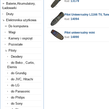
13179
Kod:
Baterie,Akumulatory,
Ładowarki
Druty
Pilot Uniwersalny L1166 TV, Tun
14094
Kod:
Elektronika użytkowa
Do komputera
Wagi
Pilot uniwersalny mini
14890
Kod:
Kamery i osprzęt
Pozostałe
Piloty
Deodery
do Beko , Curtis,
Elemis
do Grundig
do JVC, Hitachi
do LG
do Panasonic
do Philips
do Sony