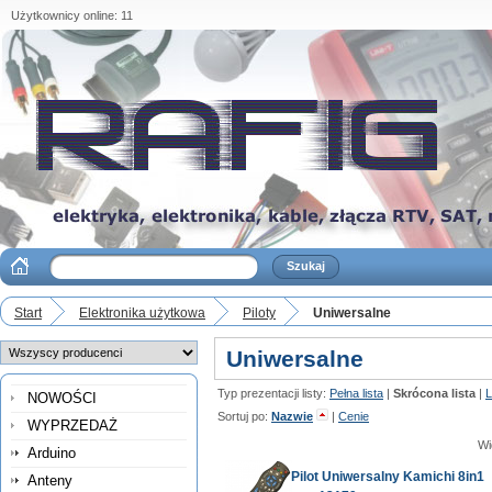
Użytkownicy online: 11
Start
Elektronika użytkowa
Piloty
Uniwersalne
Uniwersalne
Typ prezentacji listy:
Pełna lista
|
Skrócona lista
|
L
NOWOŚCI
Sortuj po:
Nazwie
|
Cenie
WYPRZEDAŻ
Wi
Arduino
Pilot Uniwersalny Kamichi 8in1
Anteny