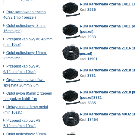
Rura karbowana czarna 14/11 1
2925
Kod:
Rura karbowana czarna
40/32 1mb ( peszel)
Oplot poliestrowy .8mm-
Rura karbowana czarna 14/11 p
16mm [mb]
(peszel)
2933
Kod:
Przepust kablowy A6 4/9mm
(min 10szt)
Rura karbowana czarna 21/16 1m
Oplot poliestrowy 15mm-
peszel)
25mm [mb]
11901
Kod:
Przepust kablowy A5
Rura karbowana czarna 22/18 1
6/14mm (min 10szt)
3731
Kod:
Organizer przewodów -
sprężyna 20mm/2,6m
Rura karbowana czarna 22/18 p
Oplot nylon 85mm z rzepem
(peszel)3731
- organizer kabli -1m
3885
Kod:
Uchwyt montażowy metal
(min 10szt.)
Rura karbowana czarna 40/32 1m
17454
Kod:
Przepust kablowy A8
5/12mm (min 10szt)
Oplot poliestrowy 50mm-