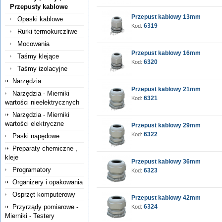
Przepusty kablowe
Przepust kablowy 13mm
Opaski kablowe
6319
Kod:
Rurki termokurczliwe
Mocowania
Przepust kablowy 16mm
Taśmy klejące
6320
Kod:
Taśmy izolacyjne
Narzędzia
Przepust kablowy 21mm
Narzędzia - Mierniki
6321
Kod:
wartości nieelektrycznych
Narzędzia - Mierniki
wartości elektryczne
Przepust kablowy 29mm
6322
Kod:
Paski napędowe
Preparaty chemiczne ,
kleje
Przepust kablowy 36mm
Programatory
6323
Kod:
Organizery i opakowania
Osprzęt komputerowy
Przepust kablowy 42mm
Przyrządy pomiarowe -
6324
Kod:
Mierniki - Testery