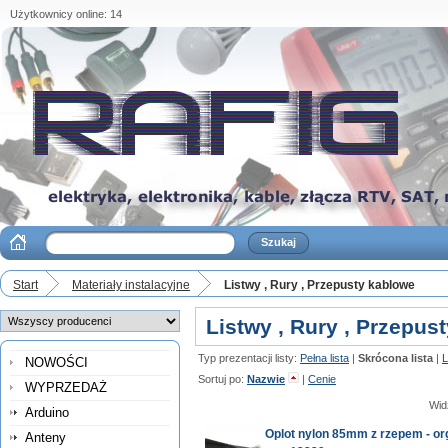
Użytkownicy online: 14
Start
Materiały instalacyjne
Listwy , Rury , Przepusty kablowe
Listwy , Rury , Przepus
Typ prezentacji listy:
Pełna lista
|
Skrócona lista
|
L
NOWOŚCI
Sortuj po:
Nazwie
|
Cenie
WYPRZEDAŻ
Wid
Arduino
Oplot nylon 85mm z rzepem - org
Anteny