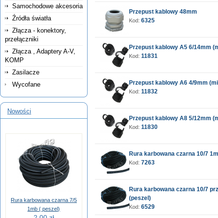
Samochodowe akcesoria
Przepust kablowy 48mm
Źródła światła
6325
Kod:
Złącza - konektory,
przełączniki
Przepust kablowy A5 6/14mm (m
Złącza , Adaptery A-V,
11831
Kod:
KOMP
Zasilacze
Przepust kablowy A6 4/9mm (mi
Wycofane
11832
Kod:
Nowości
Przepust kablowy A8 5/12mm (m
11830
Kod:
Rura karbowana czarna 10/7 1m
7263
Kod:
Rura karbowana czarna 10/7 pr
(peszel)
Rura karbowana czarna 7/5
6529
Kod:
1mb ( peszel)
2,00 zł