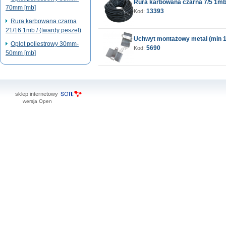
Rura karbowana czarna 7/5 1mb 
70mm [mb]
13393
Kod:
Rura karbowana czarna
21/16 1mb / (twardy peszel)
Uchwyt montażowy metal (min 1
Oplot poliestrowy 30mm-
5690
Kod:
50mm [mb]
sklep internetowy
wersja Open