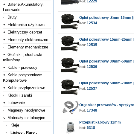
12229
Kod:
Baterie,Akumulatory,
Ładowarki
Druty
Oplot poliestrowy .8mm-16mm 
12534
Kod:
Elektronika użytkowa
Elektryczny osprzęt
Elementy elektroniczne
Oplot poliestrowy 15mm-25mm 
12535
Kod:
Elementy mechaniczne
Głośniki , słuchawki ,
mikrofony
Oplot poliestrowy 30mm-50mm 
12536
Kod:
Kable - przewody
Kable połączeniowe
Komputerowe
Oplot poliestrowy 50mm-70mm 
Kable przyłączeniowe
12537
Kod:
Kłodki i zamki
Lutowanie
Organizer przewodów - spręży
Magnesy neodymowe
17348
Kod:
Materiały instalacyjne
Przepust kablowy 11mm
Kleje
6318
Kod:
Listwy , Rury ,