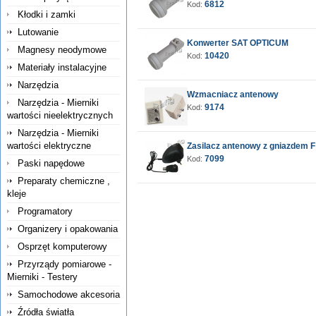
6812
Kod:
Kłodki i zamki
Lutowanie
Konwerter SAT OPTICUM
Magnesy neodymowe
10420
Kod:
Materiały instalacyjne
Narzędzia
Wzmacniacz antenowy
Narzędzia - Mierniki
9174
Kod:
wartości nieelektrycznych
Narzędzia - Mierniki
wartości elektryczne
Zasilacz antenowy z gniazdem F
7099
Kod:
Paski napędowe
Preparaty chemiczne ,
kleje
Programatory
Organizery i opakowania
Osprzęt komputerowy
Przyrządy pomiarowe -
Mierniki - Testery
Samochodowe akcesoria
Źródła światła