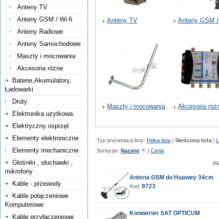
Anteny TV
Anteny GSM / Wi-fi
Anteny TV
Anteny GSM / 
Anteny Radiowe
Anteny Samochodowe
Maszty i mocowania
Akcesoria różne
Baterie,Akumulatory,
Ładowarki
Druty
Maszty i mocowania
Akcesoria róż
Elektronika użytkowa
Elektryczny osprzęt
Elementy elektroniczne
Typ prezentacji listy:
Pełna lista
|
Skrócona lista
|
L
Elementy mechaniczne
Sortuj po:
Nazwie
|
Cenie
Głośniki , słuchawki ,
Wi
mikrofony
Antena GSM do Huawey 34cm
Kable - przewody
9723
Kod:
Kable połączeniowe
Komputerowe
Konwerter SAT OPTICUM
Kable przyłączeniowe