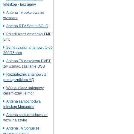
teleskop - bez gumy
Antena Tv pokojowa ze
wzmacn.
Antena RTV Sonus SOLO
Przedłużacz Antenowy FME
5mb
Symetryzator antenowy 1-60
300/75ohm
Antena TV pokojowa DVBT
zw wzmac. zasilanie USB
Rozgałężnik antenowy z
przełącznikiem HQ
Wzmacniacz antenowy
ceramiczny Telmor
Antena samochodwa
teleskop Mercedes
Antena samochodowa ze
wzm. na szybę
Antena TV Sonus ze
wzmacniaczem