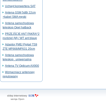
Uchwyt konwertera SAT
Antena GSM 5dBi 22cm
+kabel SMA męski
Antena samochodowa
teleskop Opel hatback
PRZEJŚCIE ANT FAKRA*2
rozdziel (M) / WT ant blaup
Adaptor FME/ Pigtail TS9
ZTE MF668/MF631 20cm
Antena samochodowa
teleskop . uniwersalna
Antena TV Opticum AX900
Wzmacniacz antenowy
regulowany
sklep internetowy
wersja Open