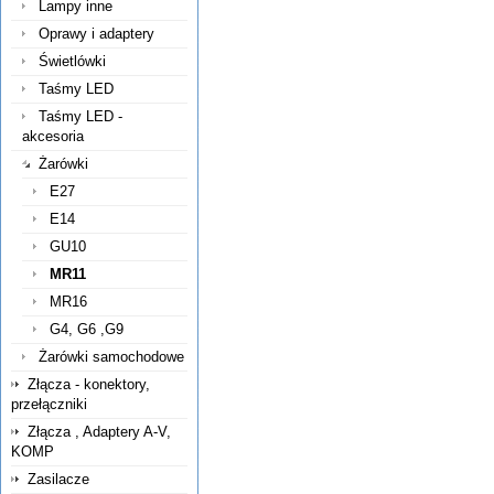
Lampy inne
Oprawy i adaptery
Świetlówki
Taśmy LED
Taśmy LED -
akcesoria
Żarówki
E27
E14
GU10
MR11
MR16
G4, G6 ,G9
Żarówki samochodowe
Złącza - konektory,
przełączniki
Złącza , Adaptery A-V,
KOMP
Zasilacze