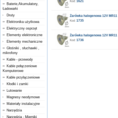
1621
Kod:
Baterie,Akumulatory,
Ładowarki
Druty
Żarówka halogenowa 12V MR11
1735
Kod:
Elektronika użytkowa
Elektryczny osprzęt
Elementy elektroniczne
Żarówka halogenowa 12V MR11
1736
Kod:
Elementy mechaniczne
Głośniki , słuchawki ,
mikrofony
Kable - przewody
Kable połączeniowe
Komputerowe
Kable przyłączeniowe
Kłodki i zamki
Lutowanie
Magnesy neodymowe
Materiały instalacyjne
Narzędzia
Narzędzia - Mierniki