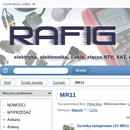
Użytkownicy online: 38
Start
Źródła światła
Żarówki
MR11
MR11
Typ prezentacji listy:
Pełna lista
|
Skrócona lista
|
L
NOWOŚCI
Sortuj po:
Nazwie
|
Cenie
WYPRZEDAŻ
Wi
Arduino
Żarówka halogenowa 12V MR11
Anteny