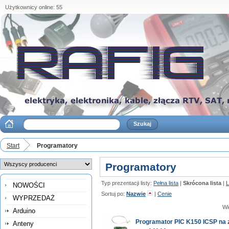
Użytkownicy online: 55
Start
Programatory
Programatory
Typ prezentacji listy:
Pełna lista
|
Skrócona lista
|
L
NOWOŚCI
Sortuj po:
Nazwie
|
Cenie
WYPRZEDAŻ
Wi
Arduino
Programator PIC K150 ICSP na 
Anteny