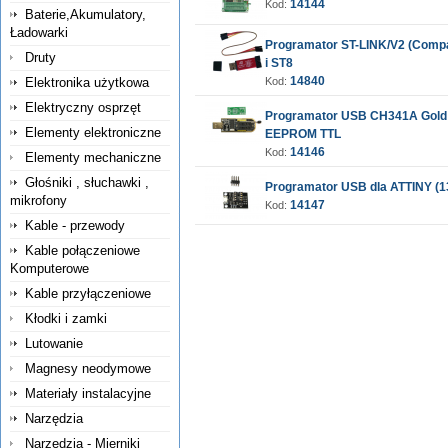
14144
Kod:
Baterie,Akumulatory,
Ładowarki
Programator ST-LINK/V2 (Compa
Druty
i ST8
14840
Elektronika użytkowa
Kod:
Elektryczny osprzęt
Programator USB CH341A Gold -
Elementy elektroniczne
EEPROM TTL
14146
Kod:
Elementy mechaniczne
Głośniki , słuchawki ,
Programator USB dla ATTINY (1
mikrofony
14147
Kod:
Kable - przewody
Kable połączeniowe
Komputerowe
Kable przyłączeniowe
Kłodki i zamki
Lutowanie
Magnesy neodymowe
Materiały instalacyjne
Narzędzia
Narzędzia - Mierniki