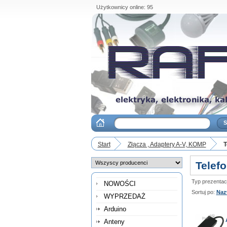
Użytkownicy online: 95
Start
Złącza , Adaptery A-V, KOMP
T
Telef
Typ prezentacji
NOWOŚCI
Sortuj po:
Naz
WYPRZEDAŻ
Arduino
Anteny