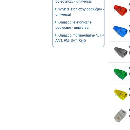
pojedyńczy - uniwersal
Wtyk telefoniczny podwójny -
uniwersal
Gniazdo telefoniczne
podwójne - uniwersal
Gniazdo multimedialne N/T <
ANT, FM, SAT, Rj45