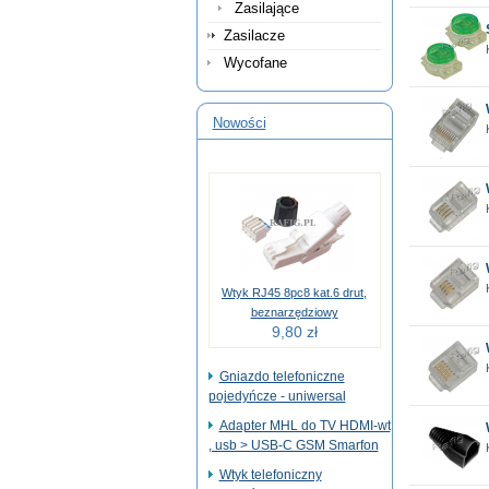
Zasilające
Zasilacze
Wycofane
Nowości
Wtyk RJ45 8pc8 kat.6 drut,
beznarzędziowy
9,80 zł
Gniazdo telefoniczne
pojedyńcze - uniwersal
Adapter MHL do TV HDMI-wt
, usb > USB-C GSM Smarfon
Wtyk telefoniczny