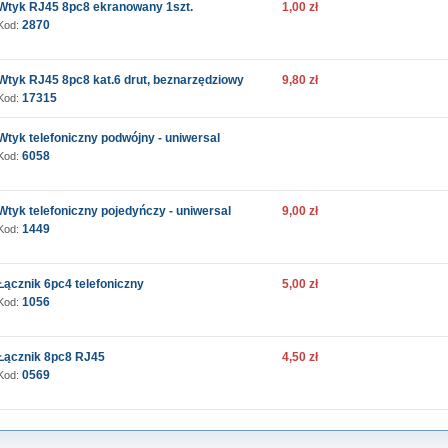
Wtyk RJ45 8pc8 ekranowany 1szt.
1,00 zł
2870
Kod:
Wtyk RJ45 8pc8 kat.6 drut, beznarzędziowy
9,80 zł
17315
Kod:
Wtyk telefoniczny podwójny - uniwersal
6058
Kod:
Wtyk telefoniczny pojedyńczy - uniwersal
9,00 zł
1449
Kod:
Łącznik 6pc4 telefoniczny
5,00 zł
1056
Kod:
Łącznik 8pc8 RJ45
4,50 zł
0569
Kod: