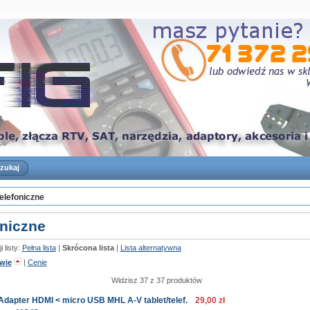
elefoniczne
oniczne
 listy:
Pełna lista
|
Skrócona lista
|
Lista alternatywna
wie
|
Cenie
Widzisz 37 z 37 produktów
Adapter HDMI < micro USB MHL A-V tablet/telef.
29,00 zł