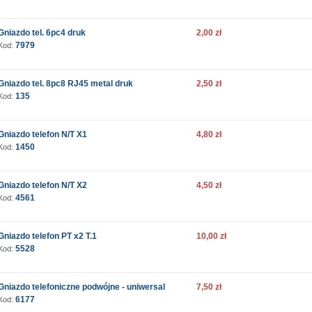
Gniazdo tel. 6pc4 druk
2,00 zł
7979
Kod:
Gniazdo tel. 8pc8 RJ45 metal druk
2,50 zł
135
Kod:
Gniazdo telefon N/T X1
4,80 zł
1450
Kod:
Gniazdo telefon N/T X2
4,50 zł
4561
Kod:
Gniazdo telefon PT x2 T.1
10,00 zł
5528
Kod:
Gniazdo telefoniczne podwójne - uniwersal
7,50 zł
6177
Kod: