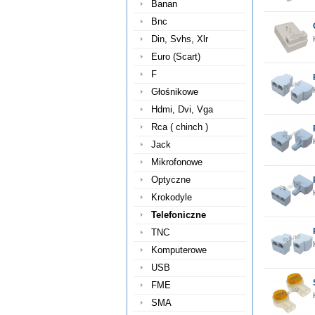
Banan
Bnc
Din, Svhs, Xlr
Euro (Scart)
F
Głośnikowe
Hdmi, Dvi, Vga
Rca ( chinch )
Jack
Mikrofonowe
Optyczne
Krokodyle
Telefoniczne
TNC
Komputerowe
USB
FME
SMA