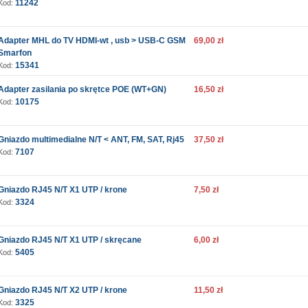
11242
Kod:
Adapter MHL do TV HDMI-wt , usb > USB-C GSM
69,00 zł
Smarfon
15341
Kod:
Adapter zasilania po skrętce POE (WT+GN)
16,50 zł
10175
Kod:
Gniazdo multimedialne N/T < ANT, FM, SAT, Rj45
37,50 zł
7107
Kod:
Gniazdo RJ45 N/T X1 UTP / krone
7,50 zł
3324
Kod:
Gniazdo RJ45 N/T X1 UTP / skręcane
6,00 zł
5405
Kod:
Gniazdo RJ45 N/T X2 UTP / krone
11,50 zł
3325
Kod: