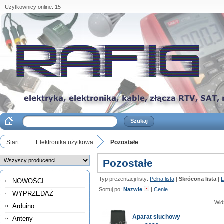
Użytkownicy online: 15
Start
Elektronika użytkowa
Pozostałe
Pozostałe
Typ prezentacji listy:
Pełna lista
|
Skrócona lista
|
L
NOWOŚCI
Sortuj po:
Nazwie
|
Cenie
WYPRZEDAŻ
Wid
Arduino
Aparat słuchowy
Anteny