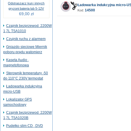
Odstraszacz kun i innych
Ładowarka indukcyjna micro-U
gryzoni bateria lub 5-12V
14500
Kod:
69,00 zł
Czajnik bezprzewod. 2200W
1,7L TSA1010
Czujnik ruchu z alarmem
Gniazdo sieciowe Miernik
poboru prądu watomierz
Kaseta Audio ,
magnetofonowa
Sterownik temperatury -50
do 110°C 230V termostat
Ładowarka indukcyjna
micro-USB
Lokalizator GPS
samochodowy
Czajnik bezprzewod. 2200W
1,7L TSA1020B
Pudełko slim CD , DVD