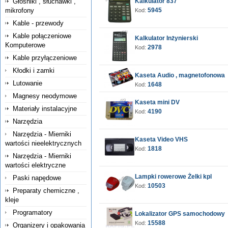
Głośniki , słuchawki ,
Kalkulator 837
mikrofony
5945
Kod:
Kable - przewody
Kable połączeniowe
Kalkulator Inżynierski
Komputerowe
2978
Kod:
Kable przyłączeniowe
Kłodki i zamki
Kaseta Audio , magnetofonowa
Lutowanie
1648
Kod:
Magnesy neodymowe
Kaseta mini DV
Materiały instalacyjne
4190
Kod:
Narzędzia
Narzędzia - Mierniki
Kaseta Video VHS
wartości nieelektrycznych
1818
Kod:
Narzędzia - Mierniki
wartości elektryczne
Lampki rowerowe Żelki kpl
Paski napędowe
10503
Kod:
Preparaty chemiczne ,
kleje
Programatory
Lokalizator GPS samochodowy
15588
Kod:
Organizery i opakowania