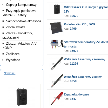
Osprzęt komputerowy
Odstraszacz kun i innych gryzoni
Przyrządy pomiarowe -
12V
Mierniki - Testery
19670
Kod:
Samochodowe akcesoria
Pudełko slim CD , DVD
Źródła światła
1409
Kod:
Złącza - konektory,
przełączniki
Sterownik temperatury -50 do 
Złącza , Adaptery A-V,
termostat
KOMP
15073
Kod:
Zasilacze
Wskaźnik Laserowy czerwony
Wycofane
11299
Kod:
Nowości
Wskaźnik Laserowy zielony
8350
Kod:
Zapalarka do gazu
1647
Kod: