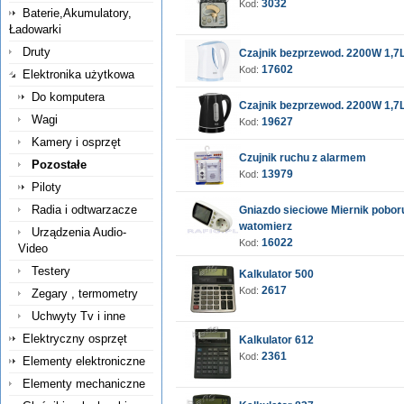
3032
Kod:
Baterie,Akumulatory,
Ładowarki
Druty
Czajnik bezprzewod. 2200W 1,
17602
Kod:
Elektronika użytkowa
Do komputera
Czajnik bezprzewod. 2200W 1,
Wagi
19627
Kod:
Kamery i osprzęt
Czujnik ruchu z alarmem
Pozostałe
13979
Kod:
Piloty
Radia i odtwarzacze
Gniazdo sieciowe Miernik pobor
watomierz
Urządzenia Audio-
16022
Kod:
Video
Testery
Kalkulator 500
2617
Kod:
Zegary , termometry
Uchwyty Tv i inne
Elektryczny osprzęt
Kalkulator 612
2361
Kod:
Elementy elektroniczne
Elementy mechaniczne