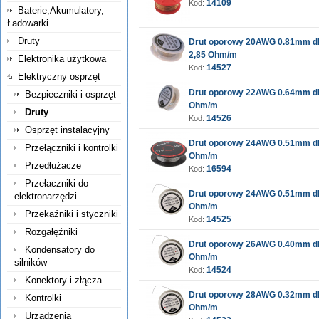
14109
Kod:
Baterie,Akumulatory,
Ładowarki
Druty
Drut oporowy 20AWG 0.81mm d
2,85 Ohm/m
Elektronika użytkowa
14527
Kod:
Elektryczny osprzęt
Drut oporowy 22AWG 0.64mm dł
Bezpieczniki i osprzęt
Ohm/m
Druty
14526
Kod:
Osprzęt instalacyjny
Drut oporowy 24AWG 0.51mm dł
Przełączniki i kontrolki
Ohm/m
Przedłużacze
16594
Kod:
Przełaczniki do
Drut oporowy 24AWG 0.51mm dł
elektronarzędzi
Ohm/m
Przekaźniki i styczniki
14525
Kod:
Rozgałęźniki
Drut oporowy 26AWG 0.40mm dł
Kondensatory do
Ohm/m
silników
14524
Kod:
Konektory i złącza
Drut oporowy 28AWG 0.32mm dł
Kontrolki
Ohm/m
Urządzenia