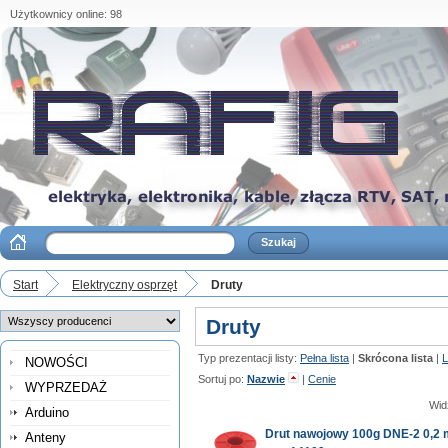
Użytkownicy online: 98
Start
Elektryczny osprzęt
Druty
Druty
Typ prezentacji listy:
Pełna lista
|
Skrócona lista
|
L
NOWOŚCI
Sortuj po:
Nazwie
|
Cenie
WYPRZEDAŻ
Wid
Arduino
Drut nawojowy 100g DNE-2 0,2
Anteny