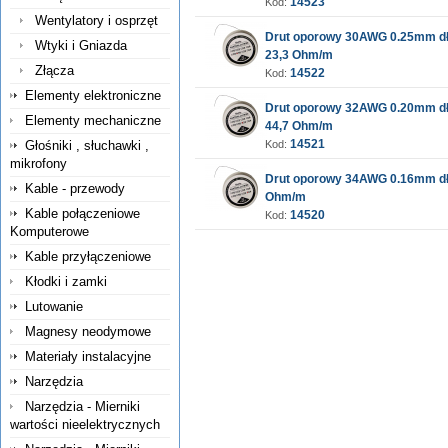
14523
Kod:
Wentylatory i osprzęt
Drut oporowy 30AWG 0.25mm d
Wtyki i Gniazda
23,3 Ohm/m
Złącza
14522
Kod:
Elementy elektroniczne
Drut oporowy 32AWG 0.20mm d
Elementy mechaniczne
44,7 Ohm/m
14521
Głośniki , słuchawki ,
Kod:
mikrofony
Drut oporowy 34AWG 0.16mm dł
Kable - przewody
Ohm/m
Kable połączeniowe
14520
Kod:
Komputerowe
Kable przyłączeniowe
Kłodki i zamki
Lutowanie
Magnesy neodymowe
Materiały instalacyjne
Narzędzia
Narzędzia - Mierniki
wartości nieelektrycznych