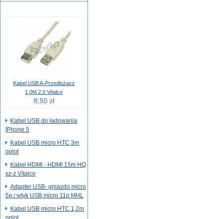
Kabel USB A-Przedłużacz
1,0M 2.0 Vitalco
8,50 zł
Kabel USB do ładowania
IPhone 5
Kabel USB micro HTC 3m
oplot
Kabel HDMI - HDMI 15m HQ
sz-ż Vitalco
Adapter USB- gniazdo micro
5p./ wtyk USB micro 11p MHL
Kabel USB micro HTC 1,2m
oplot