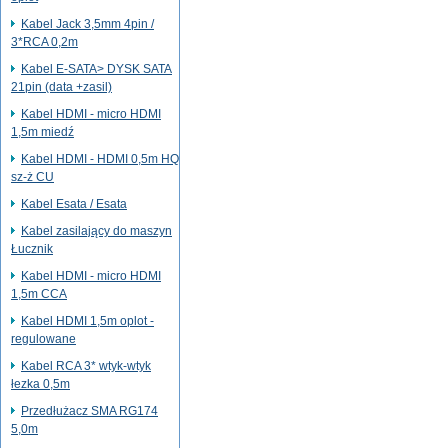
Kabel Jack 3,5mm 4pin /
3*RCA 0,2m
Kabel E-SATA> DYSK SATA
21pin (data +zasil)
Kabel HDMI - micro HDMI
1,5m miedź
Kabel HDMI - HDMI 0,5m HQ
sz-ż CU
Kabel Esata / Esata
Kabel zasilający do maszyn
Łucznik
Kabel HDMI - micro HDMI
1,5m CCA
Kabel HDMI 1,5m oplot -
regulowane
Kabel RCA 3* wtyk-wtyk
łezka 0,5m
Przedłużacz SMA RG174
5,0m