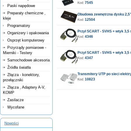
7545
Kod:
Paski napędowe
Preparaty chemiczne ,
Obudowa zewnętrzna dysku 2,5
kleje
12504
Kod:
Programatory
Przył SCART - SVHS + wtyk 3,5 st
Organizery i opakowania
4346
Kod:
Osprzęt komputerowy
Przyrządy pomiarowe -
Mierniki - Testery
Przył SCART - SVHS + wtyk 3,5 st
4347
Kod:
Samochodowe akcesoria
Źródła światła
Transmitery UTP po sieci elektr
Złącza - konektory,
10823
Kod:
przełączniki
Złącza , Adaptery A-V,
KOMP
Zasilacze
Wycofane
Nowości