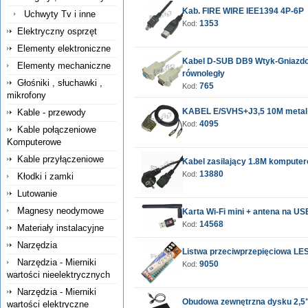
Kab. FIRE WIRE IEE1394 4P-6P
Uchwyty Tv i inne
1353
Kod:
Elektryczny osprzęt
Elementy elektroniczne
Kabel D-SUB DB9 Wtyk-Gniazd
Elementy mechaniczne
równoległy
Głośniki , słuchawki ,
765
Kod:
mikrofony
KABEL E/SVHS+J3,5 10M metal
Kable - przewody
4095
Kod:
Kable połączeniowe
Komputerowe
Kable przyłączeniowe
Kabel zasilający 1.8M kompute
13880
Kod:
Kłodki i zamki
Lutowanie
Magnesy neodymowe
Karta Wi-Fi mini + antena na U
14568
Kod:
Materiały instalacyjne
Narzędzia
Listwa przeciwprzepięciowa LE
Narzędzia - Mierniki
9050
Kod:
wartości nieelektrycznych
Narzędzia - Mierniki
Obudowa zewnętrzna dysku 2,5
wartości elektryczne