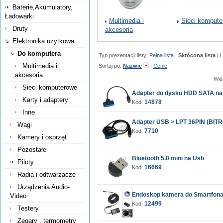
Baterie,Akumulatory,
Ładowarki
Multimedia i
Sieci komput
Druty
akcesoria
Elektronika użytkowa
Do komputera
Typ prezentacji listy:
Pełna lista
|
Skrócona lista
|
L
Multimedia i
Sortuj po:
Nazwie
|
Cenie
akcesoria
Wid
Sieci komputerowe
Adapter do dysku HDD SATA na
Karty i adaptery
14878
Kod:
Inne
Adapter USB > LPT 36PIN (BIT
Wagi
7710
Kod:
Kamery i osprzęt
Pozostałe
Bluetooth 5.0 mini na Usb
Piloty
16669
Kod:
Radia i odtwarzacze
Urządzenia Audio-
Endoskop kamera do Smartfon
Video
12499
Kod:
Testery
Zegary , termometry