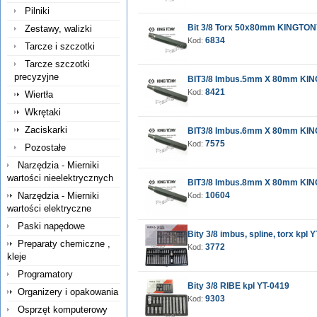
Pilniki
Bit 3/8 Torx 50x80mm KINGTO
Zestawy, walizki
6834
Kod:
Tarcze i szczotki
Tarcze szczotki
precyzyjne
BIT3/8 Imbus.5mm X 80mm KI
8421
Kod:
Wiertła
Wkrętaki
Zaciskarki
BIT3/8 Imbus.6mm X 80mm KI
7575
Kod:
Pozostałe
Narzędzia - Mierniki
wartości nieelektrycznych
BIT3/8 Imbus.8mm X 80mm KI
Narzędzia - Mierniki
10604
Kod:
wartości elektryczne
Paski napędowe
Bity 3/8 imbus, spline, torx kpl 
Preparaty chemiczne ,
3772
Kod:
kleje
Programatory
Bity 3/8 RIBE kpl YT-0419
Organizery i opakowania
9303
Kod:
Osprzęt komputerowy