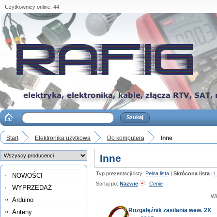
Użytkownicy online: 44
Start
Elektronika użytkowa
Do komputera
Inne
Inne
Typ prezentacji listy:
Pełna lista
|
Skrócona lista
|
L
NOWOŚCI
Sortuj po:
Nazwie
|
Cenie
WYPRZEDAŻ
Wi
Arduino
Rozgałęźnik zasilania wew. 2X
Anteny