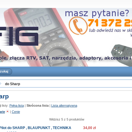
do Sharp
arp
 listy:
Pełna lista
|
Skrócona lista
|
Lista alternatywna
wie
|
Cenie
Widzisz 5 z 5 produktów
Pilot do SHARP , BLAUPUNKT , TECHNIKA
34,00 zł