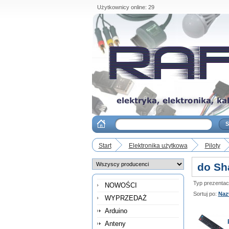
Użytkownicy online: 29
Start
Elektronika użytkowa
Piloty
do Sh
Typ prezentacji
NOWOŚCI
Sortuj po:
Naz
WYPRZEDAŻ
Arduino
Anteny