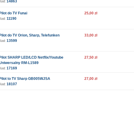
14863
Kod:
Pilot do TV Funai
25,00 zł
11190
Kod:
Pilot do TV Orion, Sharp, Telefunken
33,00 zł
13599
Kod:
Pilot SHARP LED/LCD Netflix/Youtube
27,50 zł
Uniwersalny RM-L1589
17169
Kod:
Pilot to TV Sharp GB005WJSA
27,00 zł
18107
Kod: