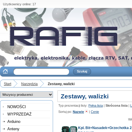
Użytkownicy online: 17
Start
Narzędzia
Zestawy, walizki
Zestawy, walizki
Typ prezentacji listy:
Pełna lista
|
Skrócona lista
|
L
NOWOŚCI
Sortuj po:
Nazwie
|
Cenie
WYPRZEDAŻ
Wi
Arduino
Kpl. Bit+Nasadek+Grzechotka 
Anteny