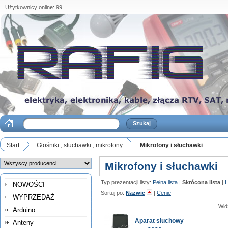
Użytkownicy online: 99
Start
Głośniki , słuchawki , mikrofony
Mikrofony i słuchawki
Mikrofony i słuchawki
Typ prezentacji listy:
Pełna lista
|
Skrócona lista
|
L
NOWOŚCI
Sortuj po:
Nazwie
|
Cenie
WYPRZEDAŻ
Wid
Arduino
Aparat słuchowy
Anteny