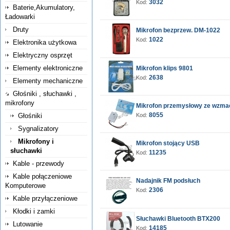
3032
Kod:
Baterie,Akumulatory,
Ładowarki
Druty
Mikrofon bezprzew. DM-1022
1022
Kod:
Elektronika użytkowa
Elektryczny osprzęt
Elementy elektroniczne
Mikrofon klips 9801
2638
Kod:
Elementy mechaniczne
Głośniki , słuchawki ,
mikrofony
Mikrofon przemysłowy ze wzm
8055
Głośniki
Kod:
Sygnalizatory
Mikrofony i
Mikrofon stojący USB
słuchawki
11235
Kod:
Kable - przewody
Kable połączeniowe
Nadajnik FM podsłuch
Komputerowe
2306
Kod:
Kable przyłączeniowe
Kłodki i zamki
Słuchawki Bluetooth BTX200
Lutowanie
14185
Kod: