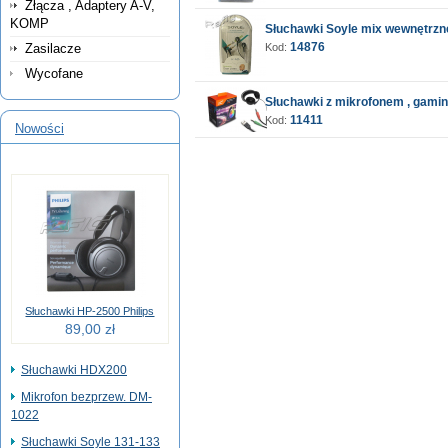
Złącza , Adaptery A-V,
KOMP
Słuchawki Soyle mix wewnętrzn
14876
Zasilacze
Kod:
Wycofane
Słuchawki z mikrofonem , gami
11411
Kod:
Nowości
Słuchawki HP-2500 Philips
89,00 zł
Słuchawki HDX200
Mikrofon bezprzew. DM-
1022
Słuchawki Soyle 131-133