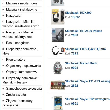
Magnesy neodymowe
Materiały instalacyjne
Słuchawki HDX200
Narzędzia
13692
Kod:
Narzędzia - Mierniki
wartości nieelektrycznych
Słuchawki HP-2500 Philips
Narzędzia - Mierniki
2088
Kod:
wartości elektryczne
Paski napędowe
Preparaty chemiczne ,
Słuchawki LTC53 jack 3,5mm
kleje
7373
Kod:
Programatory
Słuchawki Maxell Budz
Organizery i opakowania
9098
Kod:
Osprzęt komputerowy
Przyrządy pomiarowe -
Słuchawki Soyle 131-133 wewnę
Mierniki - Testery
2862
Kod:
Samochodowe akcesoria
Źródła światła
Słuchawki Soyle 612 wewnętrzn
Złącza - konektory,
9561
Kod:
przełączniki