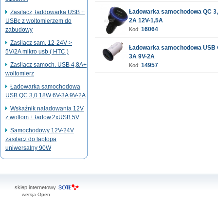
Ładowarka samochodowa QC 3,
Zasilacz, ładdowarka USB +
2A 12V-1,5A
USBc z woltomierzem do
16064
zabudowy
Kod:
Zasilacz sam. 12-24V >
Ładowarka samochodowa USB Q
5V/2A mikro usb ( HTC )
3A 9V-2A
Zasilacz samoch. USB 4,8A+
14957
Kod:
woltomierz
Ładowarka samochodowa
USB QC 3,0 18W 6V-3A 9V-2A
Wskaźnik naładowania 12V
z woltom.+ ładow.2xUSB 5V
Samochodowy 12V-24V
zasilacz do laptopa
uniwersalny 90W
sklep internetowy
wersja Open