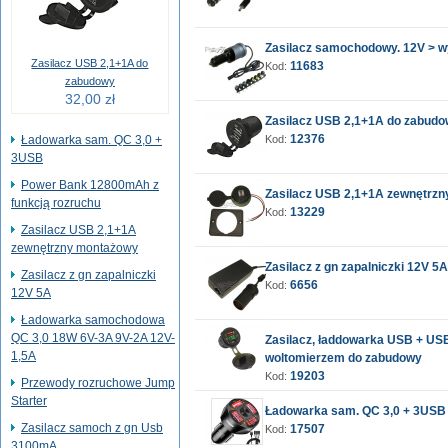
Zasilacz samochodowy. 12V > wy
Zasilacz USB 2,1+1A do
11683
Kod:
zabudowy
32,00 zł
Zasilacz USB 2,1+1A do zabud
12376
Ładowarka sam. QC 3,0 +
Kod:
3USB
Power Bank 12800mAh z
Zasilacz USB 2,1+1A zewnętrz
funkcją rozruchu
13229
Kod:
Zasilacz USB 2,1+1A
zewnętrzny montażowy
Zasilacz z gn zapalniczki 12V 5A
Zasilacz z gn zapalniczki
6656
Kod:
12V 5A
Ładowarka samochodowa
QC 3,0 18W 6V-3A 9V-2A 12V-
Zasilacz, ładdowarka USB + US
1,5A
woltomierzem do zabudowy
19203
Kod:
Przewody rozruchowe Jump
Starter
Ładowarka sam. QC 3,0 + 3USB
Zasilacz samoch z gn Usb
17507
Kod:
3100mA