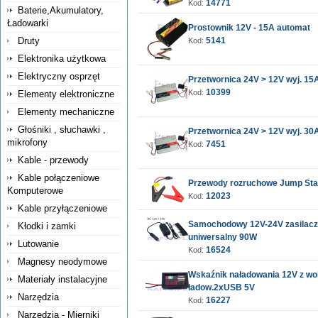
14771
Kod:
Baterie,Akumulatory,
Ładowarki
Prostownik 12V - 15A automat
Druty
5141
Kod:
Elektronika użytkowa
Elektryczny osprzęt
Przetwornica 24V > 12V wyj. 15
10399
Kod:
Elementy elektroniczne
Elementy mechaniczne
Głośniki , słuchawki ,
Przetwornica 24V > 12V wyj. 30
mikrofony
7451
Kod:
Kable - przewody
Kable połączeniowe
Przewody rozruchowe Jump Sta
Komputerowe
12023
Kod:
Kable przyłączeniowe
Samochodowy 12V-24V zasilacz 
Kłodki i zamki
uniwersalny 90W
Lutowanie
16524
Kod:
Magnesy neodymowe
Wskaźnik naładowania 12V z wo
Materiały instalacyjne
ładow.2xUSB 5V
Narzędzia
16227
Kod:
Narzędzia - Mierniki