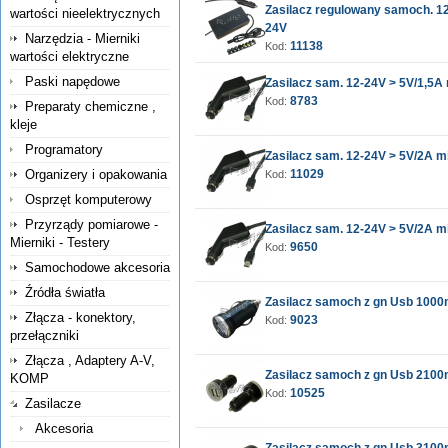
Zasilacz regulowany samoch. 12
wartości nieelektrycznych
24V
Narzędzia - Mierniki
11138
Kod:
wartości elektryczne
Paski napędowe
Zasilacz sam. 12-24V > 5V/1,5A 
8783
Kod:
Preparaty chemiczne ,
kleje
Programatory
Zasilacz sam. 12-24V > 5V/2A mi
Organizery i opakowania
11029
Kod:
Osprzęt komputerowy
Przyrządy pomiarowe -
Zasilacz sam. 12-24V > 5V/2A mi
Mierniki - Testery
9650
Kod:
Samochodowe akcesoria
Źródła światła
Zasilacz samoch z gn Usb 100
Złącza - konektory,
9023
Kod:
przełączniki
Złącza , Adaptery A-V,
Zasilacz samoch z gn Usb 210
KOMP
10525
Kod:
Zasilacze
Akcesoria