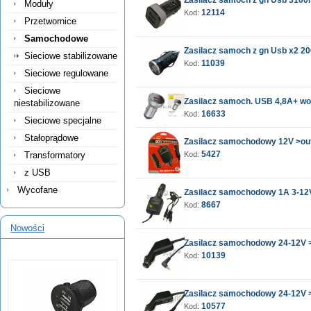
Zasilacz samoch z gn Usb 310
Moduły
12114
Kod:
Przetwornice
Samochodowe
Zasilacz samoch z gn Usb x2 
Sieciowe stabilizowane
11039
Kod:
Sieciowe regulowane
Sieciowe
Zasilacz samoch. USB 4,8A+ wo
niestabilizowane
16633
Kod:
Sieciowe specjalne
Stałoprądowe
Zasilacz samochodowy 12V >out
5427
Transformatory
Kod:
z USB
Wycofane
Zasilacz samochodowy 1A 3-12
8667
Kod:
Nowości
Zasilacz samochodowy 24-12V > 
10139
Kod:
Zasilacz samochodowy 24-12V >
10577
Kod: