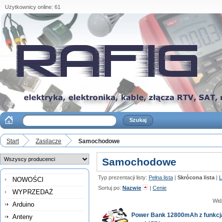
Użytkownicy online: 61
Start
Zasilacze
Samochodowe
Samochodowe
Typ prezentacji listy:
Pełna lista
|
Skrócona lista
|
L
NOWOŚCI
Sortuj po:
Nazwie
|
Cenie
WYPRZEDAŻ
Wid
Arduino
Power Bank 12800mAh z funkcj
Anteny