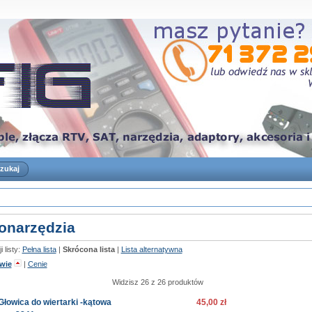
ronarzędzia
 listy:
Pełna lista
|
Skrócona lista
|
Lista alternatywna
wie
|
Cenie
Widzisz 26 z 26 produktów
Głowica do wiertarki -kątowa
45,00 zł