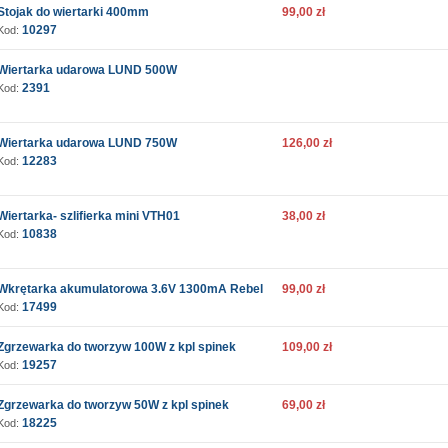
Stojak do wiertarki 400mm
99,00 zł
10297
Kod:
Wiertarka udarowa LUND 500W
2391
Kod:
Wiertarka udarowa LUND 750W
126,00 zł
12283
Kod:
Wiertarka- szlifierka mini VTH01
38,00 zł
10838
Kod:
Wkrętarka akumulatorowa 3.6V 1300mA Rebel
99,00 zł
17499
Kod:
Zgrzewarka do tworzyw 100W z kpl spinek
109,00 zł
19257
Kod:
Zgrzewarka do tworzyw 50W z kpl spinek
69,00 zł
18225
Kod: