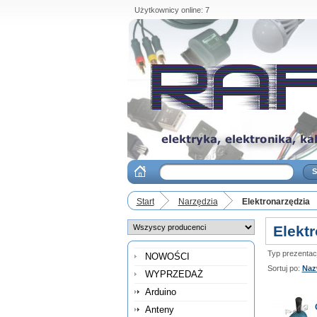
Użytkownicy online: 7
Start
Narzędzia
Elektronarzędzia
Elekt
Typ prezentacji
NOWOŚCI
Sortuj po:
Naz
WYPRZEDAŻ
Arduino
Anteny