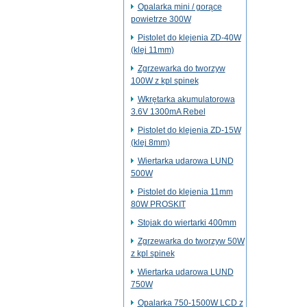
Opalarka mini / gorące
powietrze 300W
Pistolet do klejenia ZD-40W
(klej 11mm)
Zgrzewarka do tworzyw
100W z kpl spinek
Wkrętarka akumulatorowa
3.6V 1300mA Rebel
Pistolet do klejenia ZD-15W
(klej 8mm)
Wiertarka udarowa LUND
500W
Pistolet do klejenia 11mm
80W PROSKIT
Stojak do wiertarki 400mm
Zgrzewarka do tworzyw 50W
z kpl spinek
Wiertarka udarowa LUND
750W
Opalarka 750-1500W LCD z