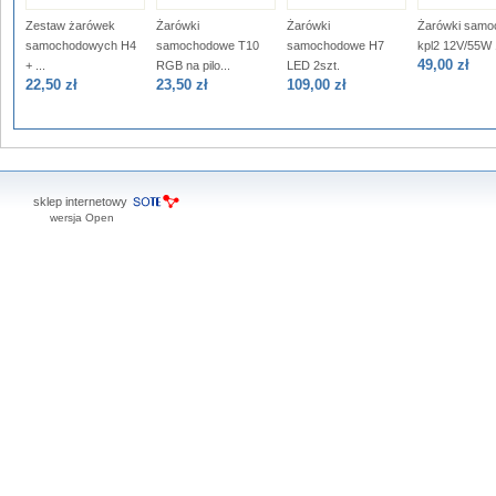
Zestaw żarówek
Żarówki
Żarówki
Żarówki samo
samochodowych H4
samochodowe T10
samochodowe H7
kpl2 12V/55W 1
49,00 zł
+ ...
RGB na pilo...
LED 2szt.
22,50 zł
23,50 zł
109,00 zł
sklep internetowy
wersja Open