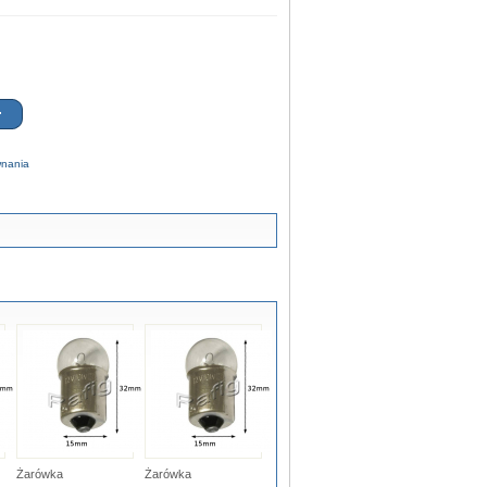
wnania
Żarówka
Żarówka