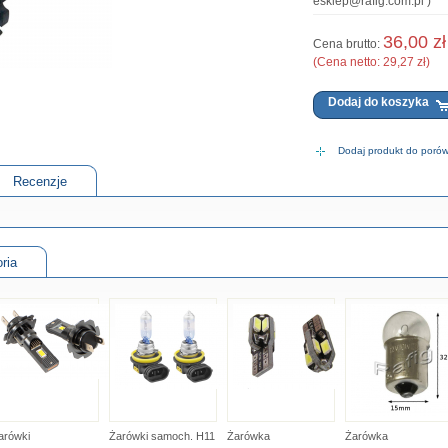
esklep@rafig.com.pl )
36,00 zł
Cena brutto:
(Cena netto:
29,27 zł
)
Dodaj produkt do poró
Recenzje
ria
arówki
Żarówki samoch. H11
Żarówka
Żarówka