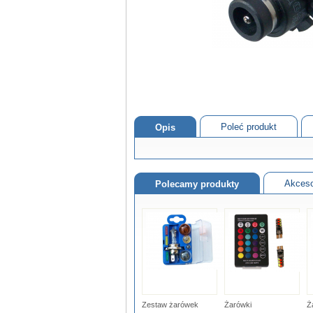
Poleć produkt
Opis
Akceso
Polecamy produkty
Zestaw żarówek
Żarówki
Ż