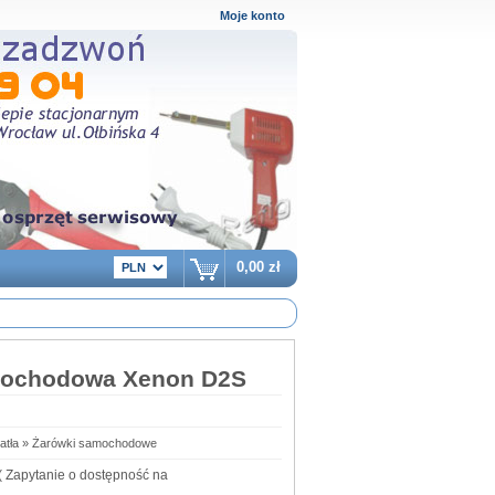
Moje konto
0,00 zł
mochodowa Xenon D2S
iatła » Żarówki samochodowe
( Zapytanie o dostępność na