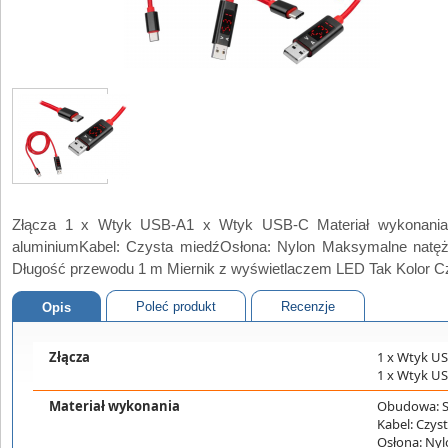
Złącza 1 x Wtyk USB-A1 x Wtyk USB-C Materiał wykonani
aluminiumKabel: Czysta miedźOsłona: Nylon Maksymalne natęż
Długość przewodu 1 m Miernik z wyświetlaczem LED Tak Kolor 
Poleć produkt
Recenzje
Opis
Złącza
1 x Wtyk U
1 x Wtyk U
Materiał wykonania
Obudowa: S
Kabel: Czys
Osłona: Ny