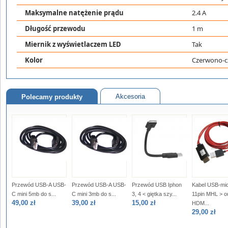
Maksymalne natężenie prądu
2.4 A
Długość przewodu
1 m
Miernik z wyświetlaczem LED
Tak
Kolor
Czerwono-c
Akcesoria
Polecamy produkty
Przewód USB-A USB-
Przewód USB-A USB-
Przewód USB Iphon
Kabel USB-mi
C mini 5mb do s...
C mini 3mb do s...
3, 4 < giętka szy...
11pin MHL > o
49,00 zł
39,00 zł
15,00 zł
HDM...
29,00 zł