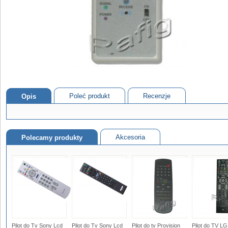
Poleć produkt
Recenzje
Opis
Akcesoria
Polecamy produkty
Pilot do Tv Sony Lcd
Pilot do Tv Sony Lcd
Pilot do tv Provision
Pilot do TV LG