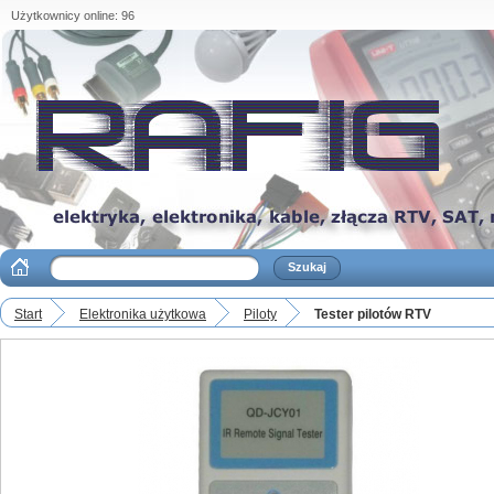
Użytkownicy online: 96
Start
Elektronika użytkowa
Piloty
Tester pilotów RTV