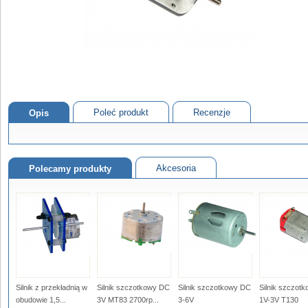
Poleć produkt
Recenzje
Opis
Akcesoria
Polecamy produkty
Silnik z przekładnią w
Silnik szczotkowy DC
Silnik szczotkowy DC
Silnik szczot
obudowie 1,5...
3V MT83 2700rp...
3-6V
1V-3V T130