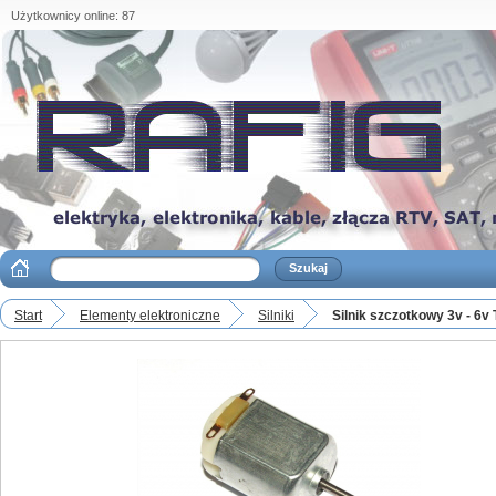
Użytkownicy online: 87
Start
Elementy elektroniczne
Silniki
Silnik szczotkowy 3v - 6v