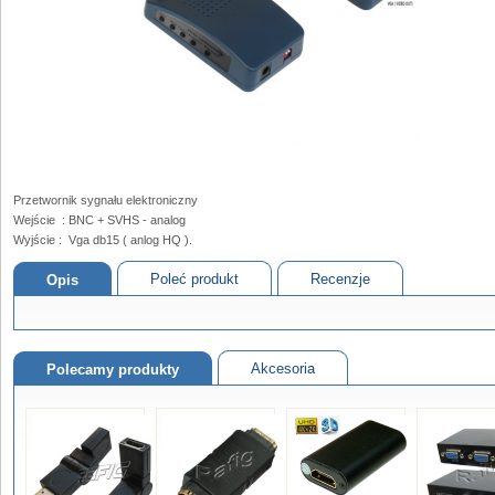
Przetwornik sygnału elektroniczny
Wejście : BNC + SVHS - analog
Wyjście : Vga db15 ( anlog HQ ).
Poleć produkt
Recenzje
Opis
Akcesoria
Polecamy produkty