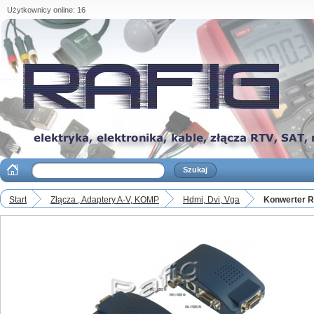
Użytkownicy online: 16
Start
Złącza , Adaptery A-V, KOMP
Hdmi, Dvi, Vga
Konwerter Rc