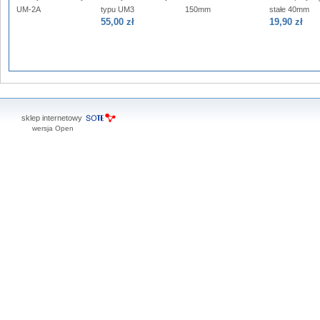
UM-2A
typu UM3
150mm
stałe 40mm
55,00 zł
19,90 zł
sklep internetowy
wersja Open