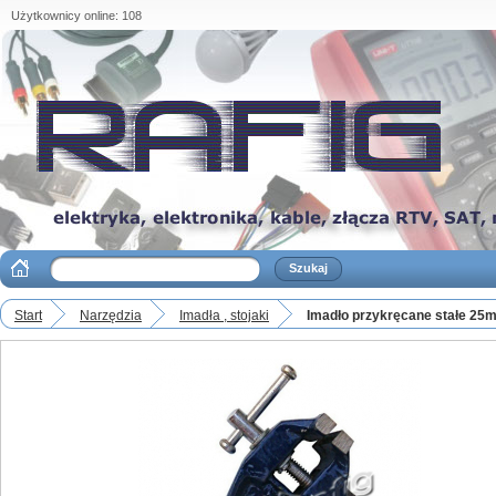
Użytkownicy online: 108
Start
Narzędzia
Imadła , stojaki
Imadło przykręcane stałe 25