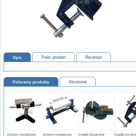
Poleć produkt
Recenzje
Opis
Akcesoria
Polecamy produkty
Uchwyt montażowy
Uchwyt montażowy
Imadło ślusarskie
Imadło przykr