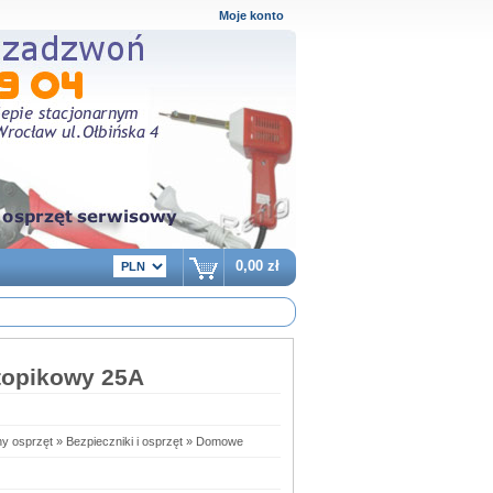
Moje konto
0,00 zł
topikowy 25A
ny osprzęt » Bezpieczniki i osprzęt » Domowe