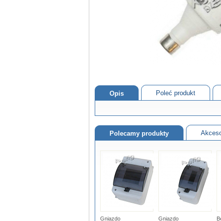
Poleć produkt
Opis
Akceso
Polecamy produkty
Gniazdo
Gniazdo
B